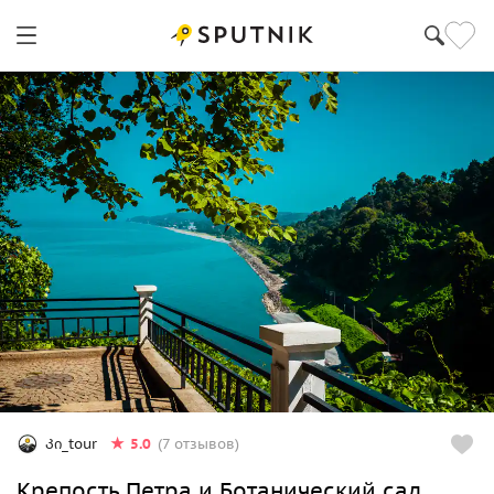
5.0
Კი_tour
(7 отзывов)
Крепость Петра и Ботанический сад