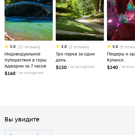
5.0
3.0
5.0
(22 отзыва)
(2 отзыва)
(9 отзы
Индивидуальное
Три парка за один
Пещеры и х
путешествие в горы
день
Кутаиси
Аджарии за 7 часов
$150
за экскурсию
$240
за экс
$160
за экскурсию
Вы увидите