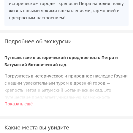
историческом городе - крепости Петра наполнят вашу
жизнь новыми яркими впечатлениями, гармонией и
прекрасным настроением!
Подробнее об экскурсии
Путешествие в исторический город-крепость Петра и
Батумский ботанический сад.
Погрузитесь в историческое и природное наследие Грузии
с нашим увлекательным туром в древний город —
крепость Петра и Батумский ботанический сад. Это
путешествие предлагает уникальную возможность
Показать ещё
исследовать древние руины, насладиться живописными
пейзажами и познакомиться с богатым растительным
миром.
Какие места вы увидите
1. Петра – Город-крепость на скалистом холме