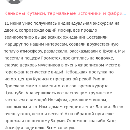
Каньоны Кутаиси, термальные источники и фабрика чурчхелы в мини-группе
11 июня у нас получилась индивидуальная экскурсия на
двоих, сопровождающий Иосиф, все прошло
великолепноб выше всяких ожиданий! Составили
маршрут по нашим интересам, создали дружественную
теплую атмосферу, развлекали, рассказывали о Грузии. Мы
посетили пещеру Прометея, прокатились на лодочке,
старую церковь мучеников в очень живописном месте в
горах-фантастические виды! Небодьшая прогулка по
истор. центру Кутаиси с прекрасной рекой Риони.
Проехали мимо знаменитого в сов. время курорта
Цхалтубо. А завершилось все настоящим грузинским
застольем с тамадой Иосифом, домашним вином,
шашлыком и т.л. Нам-дамам средних лет из Латвии- было
очень уютно, легко и весело! А на обратной пути еще
проехали по ночному Батуми. Огромное спасибо Кате,
Иосифу и водителю. Всем советую.