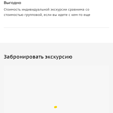
Выгодно
посещение местных реликтов третичного периода
Кавказа.
Стоимость индивидуальной экскурсии сравнима со
стоимостью групповой, если вы идете с кем-то еще
Что взять с собой:
Удобную одежду и обувь для прогулок.
Головной убор и солнцезащитные очки.
Фотоаппарат или телефон с камерой для запечатления
удивительных видов и памятных моментов.
Забронировать экскурсию