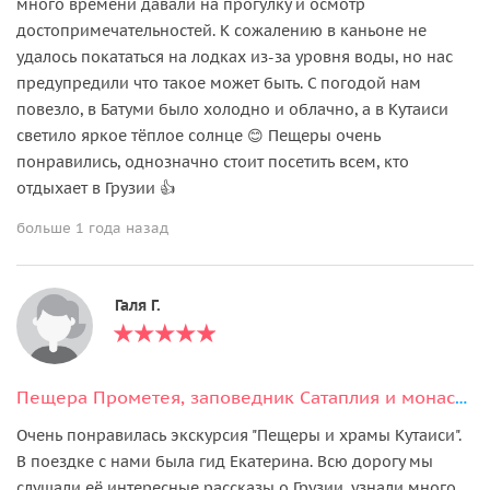
много времени давали на прогулку и осмотр
достопримечательностей. К сожалению в каньоне не
удалось покататься на лодках из-за уровня воды, но нас
предупредили что такое может быть. С погодой нам
повезло, в Батуми было холодно и облачно, а в Кутаиси
светило яркое тёплое солнце 😊 Пещеры очень
понравились, однозначно стоит посетить всем, кто
отдыхает в Грузии 👍
больше 1 года назад
Галя Г.
Пещера Прометея, заповедник Сатаплия и монастырь Моцамета
Очень понравилась экскурсия "Пещеры и храмы Кутаиси".
В поездке с нами была гид Екатерина. Всю дорогу мы
слушали её интересные рассказы о Грузии, узнали много