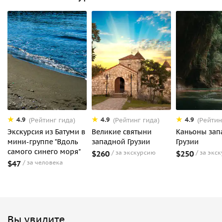
4.9
4.9
4.9
(Рейтинг гида)
(Рейтинг гида)
(Рейтин
Экскурсия из Батуми в
Великие святыни
Каньоны зап
мини-группе "Вдоль
западной Грузии
Грузии
самого синего моря"
$260
за экскурсию
$250
за экс
$47
за человека
Вы увидите