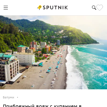
Батуми
Прибрежный вояж с купанием в