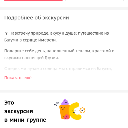
Подробнее об экскурсии
🍷 Навстречу природе, вкусу и душе: путешествие из
Батуми в сердце Имерети.
Подарите себе день, наполненный теплом, красотой и
вкусами настоящей Грузии.
С первыми лучами солнца мы отправимся из Батуми,
оставляя за спиной морской бриз и курортную суету.
Показать ещё
Впереди — день, полный открытий. Мы будем спускаться
под землю, плыть по каньону, пробовать вино, готовое
рассказать историю в каждом глотке, и наслаждаться
Это
домашней кухней, приготовленной с любовью.
экскурсия
🌀 Пещера Прометея
в мини-группе
Это не просто природная достопримечательность — это
целый мир, спрятанный под землёй. Сказочные залы,