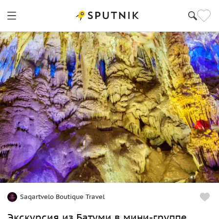
Saqartvelo Boutique Travel
Экскурсия из Батуми в мини-группе