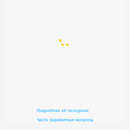
💬 Что вы унесёте с собой:
— Впечатления, которые останутся в сердце
— Вкус, который захочется вспомнить
— Фото, которые будут напоминать о красоте
— И ощущение, что вы побывали не просто в Грузии, а
прикоснулись к её душе
📅 Бронируйте своё путешествие и подарите себе
чудесный день в отличной компании настоящее
вдохновение.
Готовы к маленькому чуду? Мы уже ждём вас!
Подробнее об экскурсии
Часто задаваемые вопросы