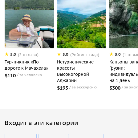
5.0
5.0
5.0
(2 отзыва)
(Рейтинг гида)
(1 отзы
Тур-пикник «По
Нетуристические
Каньоны зап
дороге к Мачахела»
красоты
Грузии:
Высокогорной
индивидуаль
$110
за человека
Аджарии
на 1 день
$195
за экскурсию
$300
за экс
Входит в эти категории