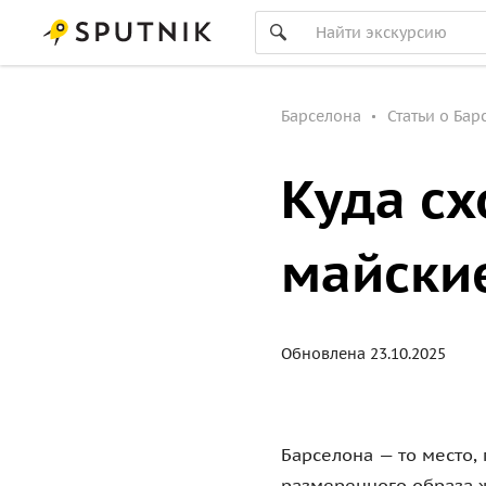
Барселона
Статьи о Бар
Куда сх
майски
Обновлена 23.10.2025
Барселона — то место,
размеренного образа ж