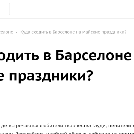
селоне
Куда сходить в Барселоне на майские праздники?
одить в Барселоне
е праздники?
 где встречаются любители творчества Гауди, ценители 
изни. Запасайтесь удобной обувью, забудьте на время