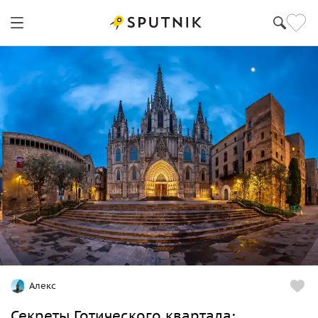
Алекс
Секреты Готического квартала: