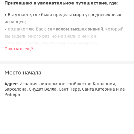
Приглашаю в увлекательное путешествие, где:
• Вы узнаете, где были пределы мира у средневековых
испанцев;
• познакомлю Вас с
символом высших знаний
, который
вы видели много раз, но не знали о чем он;
• покажу фонтан, где спрятан был аквариум;
Показать ещё
• открою
секреты «подземелья»
одного барселонского
рынка;
• мы посчитаем шаги на самой короткой улице
Место начала
Барселоны;
Адрес:
Испания, автономное сообщество Каталония,
Я расскажу:
Барселона, Сиудат Велла, Сант Пере, Санта Катерина и ла
Рибера
• почему в Барселоне
«живет» только один мамонт
;
• кто придумал первую теплицу;
• как в самом «трудолюбивом» квартале Барселоны
появилась
улица бездельников
;
• кому посвящен вечный огонь в Барселоне.