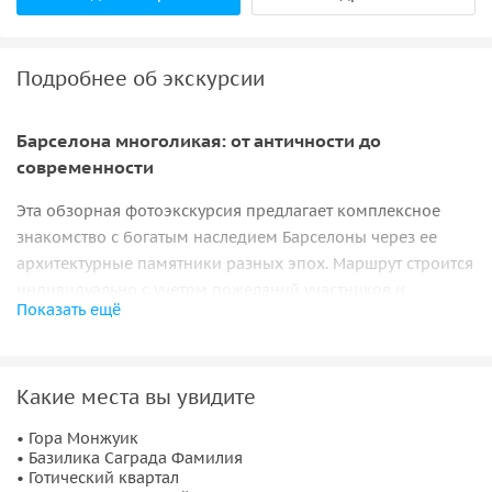
Подробнее об экскурсии
Барселона многоликая: от античности до
современности
Эта обзорная фотоэкскурсия предлагает комплексное
знакомство с богатым наследием Барселоны через ее
архитектурные памятники разных эпох. Маршрут строится
индивидуально с учетом пожеланий участников и
Показать ещё
охватывает ключевые периоды развития города.
Исторические эпохи Барселоны
Какие места вы увидите
Экскурсия включает знакомство с римским наследием
города, средневековым Готическим кварталом и
• Гора Монжуик
• Базилика Саграда Фамилия
модернистскими шедеврами. Вы узнаете об истории
• Готический квартал
Иберийского полуострова от античных времен до