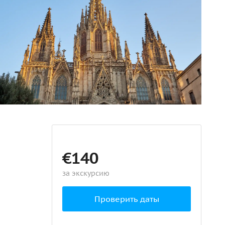
€140
за экскурсию
Проверить даты