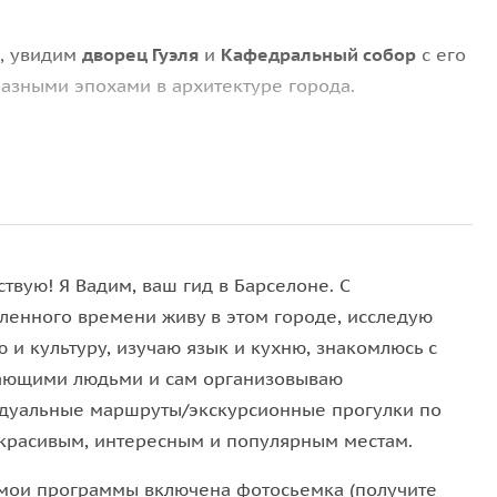
, увидим
дворец Гуэля
и
Кафедральный собор
с его
разными эпохами в архитектуре города.
их виселиц и «проклятый колодец». Мы пройдем по
ку «поцелуй свободы», а также посетим кафе «4
твую! Я Вадим, ваш гид в Барселоне. С
ленного времени живу в этом городе, исследую
 и культуру, изучаю язык и кухню, знакомлюсь с
Пупка Барселоны», побываете в «Лесу Фей» и на
ающими людьми и сам организовываю
рогулка у фонтана, где снимался клип Шакиры.
дуальные маршруты/экскурсионные прогулки по
красивым, интересным и популярным местам.
 мои программы включена фотосьемка (получите