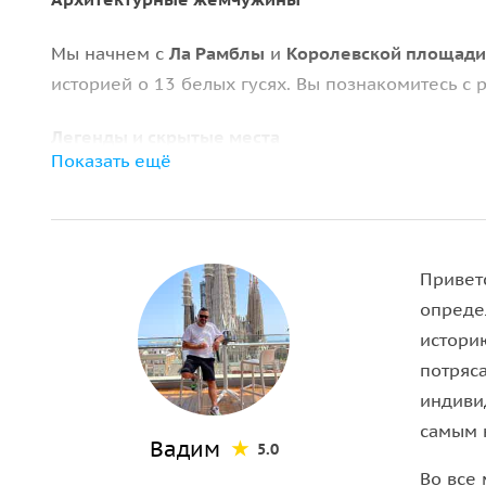
Мы начнем с
Ла Рамблы
и
Королевской площади
историей о 13 белых гусях. Вы познакомитесь с 
Легенды и скрытые места
Показать ещё
Маршрут включает «ворота слепых», место бывш
улице магов, увидим дом с глазами и фотомозаи
кота».
Приветс
Современные достопримечательности
опреде
историю
Вы сфотографируетесь у
монумента Колумбу
и «
потряс
набережной с гигантскими рыбами. Завершится п
индиви
самым 
Вадим
5.0
Во все