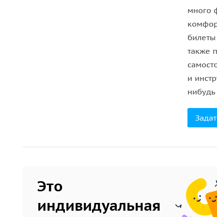
много 
комфор
билеты 
также 
самост
и инстр
нибудь
Задат
Это
индивидуальная