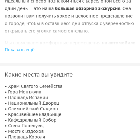
Идеальный способ познакомиться с Барселоной всего за
один день — это наша
большая обзорная экскурсия
. Она
позволит вам получить яркое и целостное представление
о городе, чтобы в оставшиеся дни отпуска с уверенностью
открывать его уголки самостоятельно.
Мы совмещаем комфортные перемещения
на автомобиле
Показать ещё
с неспешными
пешими прогулками
: машина служит лишь
для быстрых трансферов между локациями, а большую
часть времени мы посвятим живому исследованию города
под увлекательные истории об Испании, Каталонии и
Какие места вы увидите
самой Барселоне. По ходу маршрута я поделюсь массой
• Храм Святого Семейства
полезных советов по шоппингу, гастрономии и
• Гора Монтжуик
организации досуга.
• Площадь Испании
• Национальный Дворец
• Олимпийский Стадион
• Красивейшее кладбище
• Кафедральный Собор
• Стена Поцелуев,
• Мостик Вздохов
• Площадь Короля