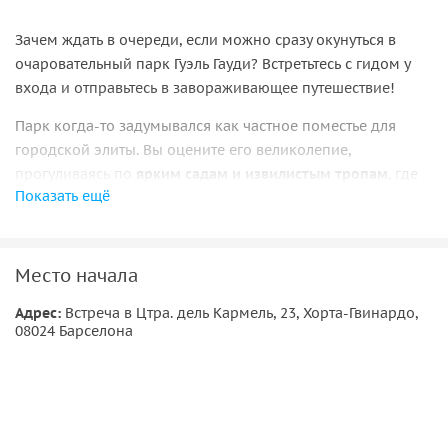
Зачем ждать в очереди, если можно сразу окунуться в
очаровательный парк Гуэль Гауди? Встретьтесь с гидом у
входа и отправьтесь в завораживающее путешествие!
Парк когда-то задумывался как частное поместье для
городской элиты. Вы оцените его великолепие,
прогуливаясь по
ярким садам и извилистым тропам
, где
Показать ещё
каждый угол открывает новый сюрприз или потрясающий
вид на город.
Увидите
фактурную мозаичную плитку знаменитой
Место начала
Саламандры
, разноцветные чешуйки которой мерцают,
как драгоценный камень на солнце. Войдете в
Адрес:
Встреча в Цтра. дель Кармель, 23, Хорта-Гвинардо,
08024 Барселона
Гипостильный зал
, где возвышающиеся колонны создают
иллюзию величественного каменного леса, постоите на
Террасе Средиземноморья
, позволяя вашему взгляду
скользить по панорамным видам, где город встречается с
морем.