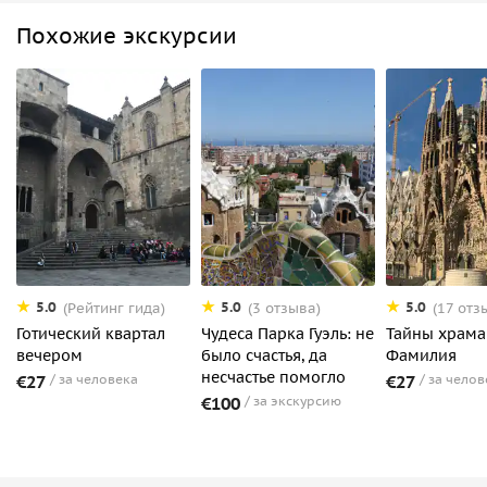
Похожие экскурсии
5.0
5.0
5.0
(Рейтинг гида)
(3 отзыва)
(17 отз
Готический квартал
Чудеса Парка Гуэль: не
Тайны храма
вечером
было счастья, да
Фамилия
несчастье помогло
€27
за человека
€27
за челов
€100
за экскурсию