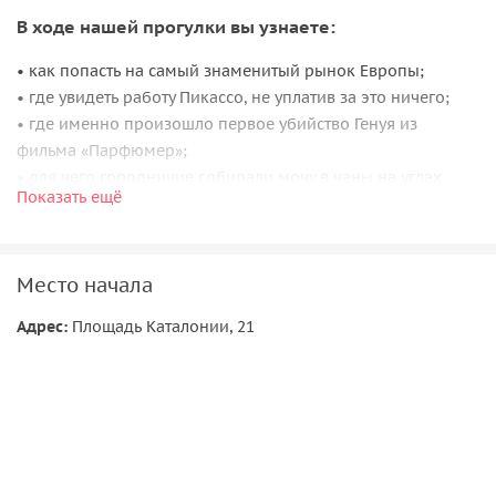
В ходе нашей прогулки вы узнаете:
• как попасть на самый знаменитый рынок Европы;
• где увидеть работу Пикассо, не уплатив за это ничего;
• где именно произошло первое убийство Генуя из
фильма «Парфюмер»;
• для чего городничие собирали мочу в чаны на углах
Показать ещё
домов;
• за что казнили 13-летнюю девочку и почему её считают
покровительницей Барселоны;
Место начала
• почему жители домов по соседству с древнеримским
кладбищем продавали свои квартиры и бежали оттуда;
Адрес:
Площадь Каталонии, 21
• какой собор является ровесником Москвы и многое-
многое другое.