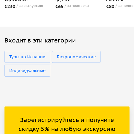
€230
за экскурсию
€65
за человека
€80
за челов
Входит в эти категории
Туры по Испании
Гастрономические
Индивидуальные
Зарегистрируйтесь и получите
скидку 5% на любую экскурсию