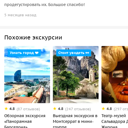
продегустировать их. Большое спасибо!
5 месяцев назад
Похожие экскурсии
Узнать город ❤️
Стоит увидеть 👀
4.8
4.8
4.8
(87 отзывов)
(247 отзывов)
(297 от
Обзорная экскурсия
Выездная экскурсия в
Театр-музей
«Панорамная
Монтсеррат в мини-
Сальвадора 
Барселона»
группе
Жирона