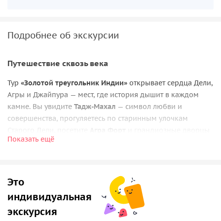
Подробнее об экскурсии
Путешествие сквозь века
Тур
«Золотой треугольник Индии»
открывает сердца Дели,
Агры и Джайпура — мест, где история дышит в каждом
камне. Вы увидите
Тадж-Махал
— символ любви и
совершенства, прогуляетесь по старинным улочкам
Старого Дели, посетите
Агра Форт
и грандиозные дворцы
Показать ещё
эпохи Великих Моголов. Это не просто экскурсия — это
соприкосновение с культурой, которая вдохновляет весь
мир.
Это
Все включено — максимум удовольствия
индивидуальная
Мы заботимся обо всём:
перелёты, трансферы, виза,
экскурсия
проживание в отелях 3–4 звезды,
завтраки и