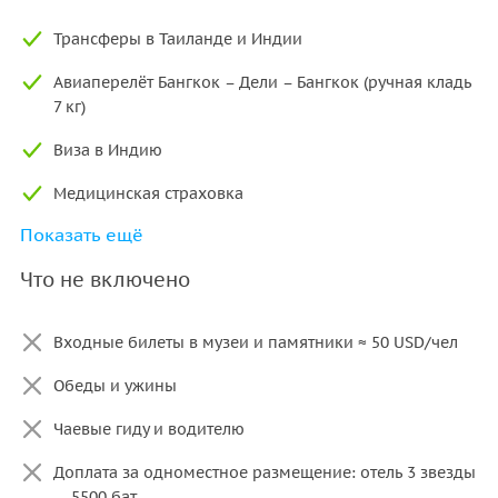
Трансферы в Таиланде и Индии
Авиаперелёт Бангкок – Дели – Бангкок (ручная кладь
7 кг)
Виза в Индию
Медицинская страховка
Показать ещё
Проживание в отелях по программе
Что не включено
Завтраки
Русскоговорящие лицензированные гиды
Входные билеты в музеи и памятники ≈ 50 USD/чел
Транспорт по маршруту
Обеды и ужины
Бутилированная вода
Чаевые гиду и водителю
Парковки и платные дороги
Доплата за одноместное размещение: отель 3 звезды
— 5500 бат