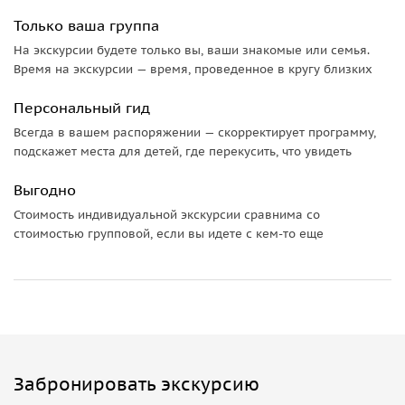
сопровождение
русскоговорящих гидов
. Вам остаётся
Только ваша группа
только наслаждаться каждой минутой: рассветом над
На экскурсии будете только вы, ваши знакомые или семья.
Тадж-Махалом, вкусом пряностей индийских базаров,
Время на экскурсии — время, проведенное в кругу близких
музыкой улиц и теплом гостеприимства.
Персональный гид
Этот тур создан для тех, кто хочет открыть
настоящую
Всегда в вашем распоряжении — скорректирует программу,
Индию
— без спешки, с комфортом и вниманием к
подскажет места для детей, где перекусить, что увидеть
деталям. Идеален для туристов из Таиланда, любителей
восточной культуры, индивидуальных путешественников и
Выгодно
пар. После этого путешествия Индию невозможно забыть
Стоимость индивидуальной экскурсии сравнима со
— она навсегда останется в сердце.
стоимостью групповой, если вы идете с кем-то еще
Забронировать экскурсию