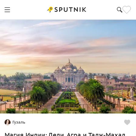
Гузаль
Магия Индии: Дели, Агра и Тадж-Махал