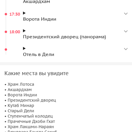
Акшардхам
17:30
Ворота Индии
18:00
Президентский дворец (панорама)
Отель в Дели
Какие места вы увидите
• Храм Лотоса
• Акшардхам
• Ворота Индии
• Президентский дворец
• Кутаб Минар
• Старый Дели
• Ступенчатый колодец
• Прачечные Дхоби Гхат
• Храм Лакшми-Нараян
• Гурудвара Бангла Сахиб