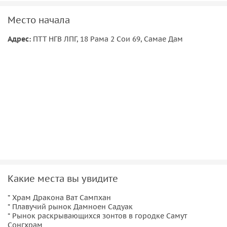
миряне специально приезжают покормить, т.к. по тайским
канонам именно забота о немощных живых существах
Место начала
«очищает» карму и позволяет человеку переродиться в
Адрес:
ПТТ НГВ ЛПГ, 18 Рама 2 Сои 69, Самае Дам
следующей жизни в лучшей ипостаси;
Какие места вы увидите
* Храм Дракона Ват Сампхан
* Плавучий рынок Дамноен Садуак
* Рынок раскрывающихся зонтов в городке Самут
Сонгхрам