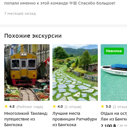
попали именно к этой команде 🫶🏼 Спасибо большое!
7 месяцев назад
Похожие экскурсии
Новинка
4.8
4.0
3.0
(Рейтинг гида)
(1 отзыв)
(2 отзы
Многоликий Таиланд:
Лучшие места
Отдых на ост
путешествие из
провинции Ратчабури
Лан из Бангк
Бангкока
из Бангкока
2 100 ฿
за ч