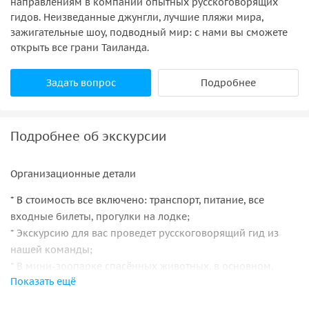
направлениям в компании опытных русскоговорящих
гидов. Неизведанные джунгли, лучшие пляжи мира,
зажигательные шоу, подводный мир: с нами вы сможете
открыть все грани Таиланда.
Задать вопрос
Подробнее
Подробнее об экскурсии
Организационные детали
* В стоимость все включено: транспорт, питание, все
входные билеты, прогулки на лодке;
* Экскурсию для вас проведет русскоговорящий гид из
нашей команды;
* В мини-зоопарке спасённых животных, в основном,
Показать ещё
находятся брошенные животные в больном или
немощном состоянии. Монахи стараются их вылечить, а