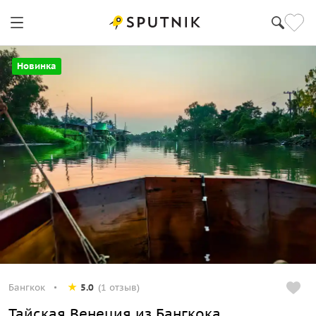
Бангкок
Новинка
Бангкок
5.0
(1 отзыв)
Тайская Венеция из Бангкока