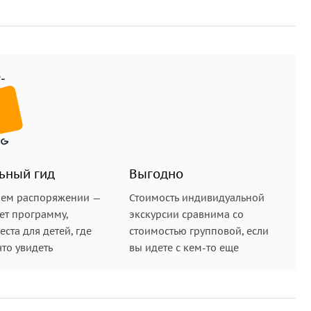
альный гид
, а всё необходимое снаряжение и
ко наслаждаться приключением и атмосферой
ьный гид
Выгодно
шем распоряжении —
Стоимость индивидуальной
ет программу,
экскурсии сравнима со
ста для детей, где
стоимостью групповой, если
что увидеть
вы идете с кем-то еще