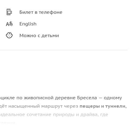
Билет в телефоне
English
Можно с детьми
оцикле по живописной деревне Бресела — одному
 ждёт насыщенный маршрут через
пещеры и туннели,
 идеальное сочетание природы и драйва, где
тления.