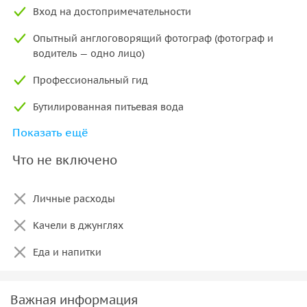
Вход на достопримечательности
Опытный англоговорящий фотограф (фотограф и
водитель — одно лицо)
Профессиональный гид
Бутилированная питьевая вода
Показать ещё
Трансфер в обе стороны от вашего отеля и обратно
Что не включено
Фотозоны с птичьими гнездами, фотозона с
воздушным шаром, фотозона «Балийские ворота»
Личные расходы
Качели в джунглях
Еда и напитки
Важная информация