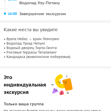
Центральный, Северный, Убуд
— в зависимости от того,
Водопад Улу-Петану
какую часть острова вы хотите увидеть. Все маршруты
Завершение экскурсии
16:00
рассчитаны на 8-10 часов и оптимально выстроены так,
чтобы успеть всё — без спешки и лишней суеты.
Какие места вы увидите
• Врата Небес — храм Лемпуянг
• Водопад Тукад Чепунг
• Водный дворец Тирта-Гангга
• Рисовые террасы Тегалаланг
• Кандидаса (живописное побережье)
Это
индивидуальная
экскурсия
Только ваша группа
На экскурсии будете только вы, ваши знакомые или семья.