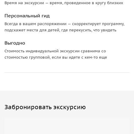
Время на экскурсии — время, проведенное в кругу близких
приключения: вы идёте в темноте с фонариками,
постепенно поднимаясь всё выше. Тропа идет через лес,
Персональный гид
мелкий гравий и большие вулканические камни.
Всегда в вашем распоряжении — скорректирует программу,
подскажет места для детей, где перекусить, что увидеть
Темп — комфортный
, с остановками, чтобы перевести
дыхание и насладиться атмосферой ночного вулкана.
Выгодно
Рассвет на высоте
Стоимость индивидуальной экскурсии сравнима со
стоимостью групповой, если вы идете с кем-то еще
Главная награда — вершина и рассвет. С высоты
открывается
панорама
на
озеро Батур
и окружающие
горы, а первые лучи солнца окрашивают небо и облака в
мягкие золотые оттенки.
После начинается спуск, дорога уже проходит при
дневном свете, и можно лучше рассмотреть
Забронировать экскурсию
вулканические пейзажи — чёрные камни, дымящиеся
участки и контраст зелени вокруг.