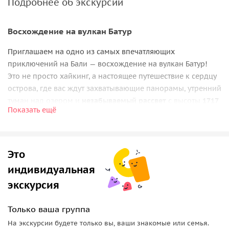
Подробнее об экскурсии
Восхождение на вулкан Батур
Приглашаем на одно из самых впечатляющих
приключений на Бали — восхождение на вулкан Батур!
Это не просто хайкинг, а настоящее путешествие к сердцу
острова, где вас ждут захватывающие панорамы, утренний
туман над озером и
незабываемый рассвет
с высоты
1717
Показать ещё
метров
. Вы пройдёте по тропе, окружённой тропическим
лесом и застывшей лавой и почувствуете силу настоящей
природы Бали.
Это
Подъём на вершину
индивидуальная
У подножия вас
встретит сопровождающий
— подъём
экскурсия
возможен только с гидом, который ведёт по
проверенному маршруту. Маршрут проходит
по тропам
Только ваша группа
среди застывшей лавы
и вулканических пород, не требует
На экскурсии будете только вы, ваши знакомые или семья.
специальной подготовки, но даёт ощущение настоящего