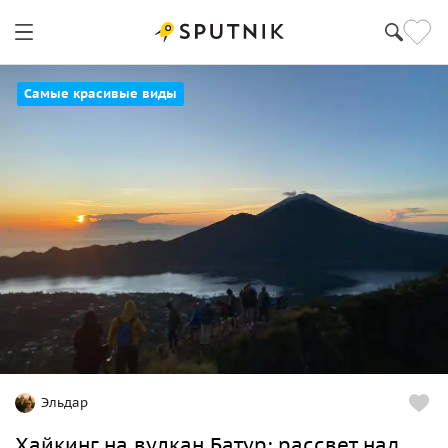
Самые красивые виды
Эльдар
Хайкинг на вулкан Батур: рассвет над