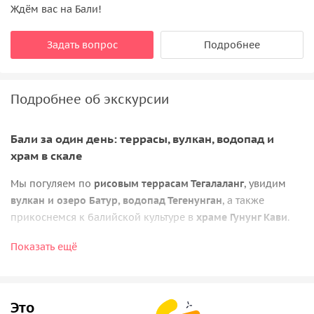
Ждём вас на Бали!
Задать вопрос
Подробнее
Подробнее об экскурсии
Бали за один день: террасы, вулкан, водопад и
храм в скале
Мы погуляем по
рисовым террасам Тегалаланг
, увидим
вулкан и озеро Батур, водопад Тегенунган
, а также
прикоснемся к балийской культуре в
храме Гунунг Кави
.
Кроме того, побываем на
плантациях
и
продегустируем
Показать ещё
разные виды кофе и чая
на плантациях. По дороге будет
возможность сделать остановку в
парке птиц и рептилий
.
Это