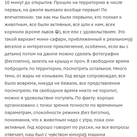
10 минут до открытия. Прошли на территорию в числе
первых, на джипе выехали вообще первые! По
впечатлению: так как мы были первыми, кто поехал к
животным, все были активные, все шли к нам, всех
кормили (кроме львов 😁), все ели с удовольствием. Это
такой вариант мини-сафари, приближенный к реальному))
веселое и интересное приключение, особенно, если вы с
детьми) потом на джипе можно сделать фотографии
(бесплатно), залезть на крышу и проч. В свободное время
побродить по территории, посмотреть остальное. Много
тени, от жары не изнывали. Гид везде сопровождал, все
было вовремя, никуда не бежали, все представления
посмотрели. На свободное время никто не торопит,
можно в удовольствие погулять. По факту: хорошо
организовано с точки зрения точности по временным
параметрам, спокойности режима (без беготни),
понимания, что к животным надо с утра, пока они
активные. Гид хорошо говорит по русски, на все вопросы
отвечает, наш был с чувством юмора)) машина