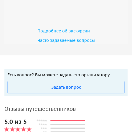
обратно. Мы будем идти в очень спокойном, комфортном
темпе: прогулка к озеру займет около 2,5–3 часов с
остановками для отдыха и красивых кадров. Во второй
части маршрута есть небольшой подъём, но на финише у
озера нас ждёт большая остановка: мы никуда не спеша
Подробнее об экскурсии
отдохнем на берегу и обязательно устроим отличный
Часто задаваемые вопросы
пикник в окружении тишины и красоты. После этого
обратный путь пойдет на спуск и займет всего 1–1,5 часа.
Есть вопрос? Вы можете задать его организатору
Задать вопрос
Отзывы путешественников
5.0 из 5