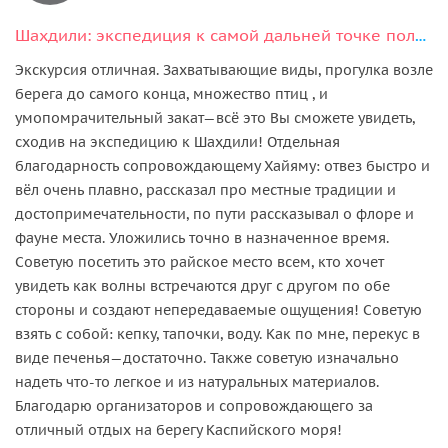
Шахдили: экспедиция к самой дальней точке полуострова
Экскурсия отличная. Захватывающие виды, прогулка возле
берега до самого конца, множество птиц , и
умопомрачительный закат—всё это Вы сможете увидеть,
сходив на экспедицию к Шахдили! Отдельная
благодарность сопровождающему Хайяму: отвез быстро и
вёл очень плавно, рассказал про местные традиции и
достопримечательности, по пути рассказывал о флоре и
фауне места. Уложились точно в назначенное время.
Советую посетить это райское место всем, кто хочет
увидеть как волны встречаются друг с другом по обе
стороны и создают непередаваемые ощущения! Советую
взять с собой: кепку, тапочки, воду. Как по мне, перекус в
виде печенья—достаточно. Также советую изначально
надеть что-то легкое и из натуральных материалов.
Благодарю организаторов и сопровождающего за
отличный отдых на берегу Каспийского моря!