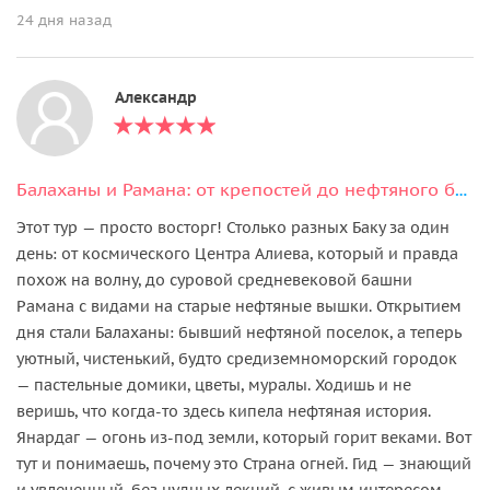
24 дня назад
Александр
Балаханы и Рамана: от крепостей до нефтяного бума
Этот тур — просто восторг! Столько разных Баку за один
день: от космического Центра Алиева, который и правда
похож на волну, до суровой средневековой башни
Рамана с видами на старые нефтяные вышки. Открытием
дня стали Балаханы: бывший нефтяной поселок, а теперь
уютный, чистенький, будто средиземноморский городок
— пастельные домики, цветы, муралы. Ходишь и не
веришь, что когда-то здесь кипела нефтяная история.
Янардаг — огонь из-под земли, который горит веками. Вот
тут и понимаешь, почему это Страна огней. Гид — знающий
и увлеченный, без нудных лекций, с живым интересом.