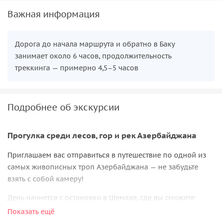
Важная информация
Дорога до начала маршрута и обратно в Баку
занимает около 6 часов, продолжительность
треккинга — примерно 4,5–5 часов
Подробнее об экскурсии
Прогулка среди лесов, гор и рек Азербайджана
Приглашаем вас отправиться в путешествие по одной из
самых живописных троп Азербайджана — не забудьте
взять с собой камеру!
День начнется с остановки в Шемахе, где вы сможете
спокойно позавтракать. Азербайджанский традиционный
Показать ещё
завтрак, который включает горячий тандырный хлеб,