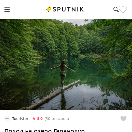
5.0
Tourister
(30 отзывов)
Поход на озеро Гаранохур