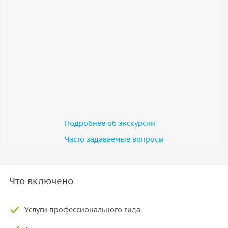
завершаться посещением Центра Гейдара Алиева —
архитектурного шедевра
, признанного одним из лучших
зданий в мире. Это путешествие объединяет древность,
природные чудеса и современность, позволяя увидеть
самые необычные места Азербайджана за один день.
Подробнее об экскурсии
Часто задаваемые вопросы
Что включено
Услуги профессионального гида