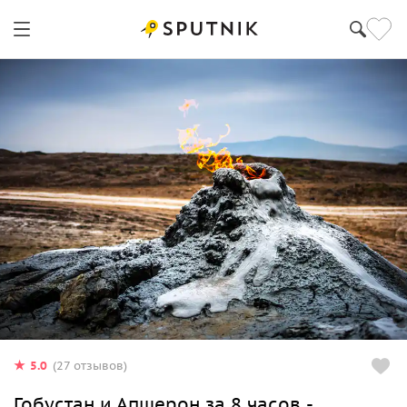
5.0
(27 отзывов)
Гобустан и Апшерон за 8 часов -