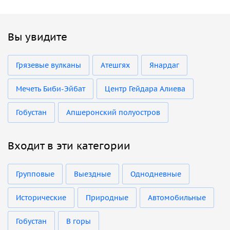
Вы увидите
Грязевые вулканы
Атешгях
Янардаг
Мечеть Биби-Эйбат
Центр Гейдара Алиева
Гобустан
Апшеронский полуостров
Входит в эти категории
Групповые
Выездные
Однодневные
Исторические
Природные
Автомобильные
Гобустан
В горы