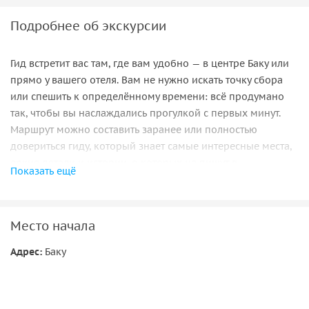
Подробнее об экскурсии
Гид встретит вас там, где вам удобно — в центре Баку или
прямо у вашего отеля. Вам не нужно искать точку сбора
или спешить к определённому времени: всё продумано
так, чтобы вы наслаждались прогулкой с первых минут.
Маршрут можно составить заранее или полностью
довериться гиду, который знает самые интересные места,
яркие детали и истории, о которых не пишут в
Показать ещё
путеводителях.
Во время прогулки вы увидите Старый город — Ичери-
шехер с его узкими улочками, крепостными стенами и
Место начала
величественной Девичьей башней. Пройдёте по
Адрес:
Баку
набережной Каспия, почувствуете морской бриз и увидите
город с той стороны, за которую его любят местные
жители. Гид поделится секретами азербайджанской
культуры, расскажет о легендах, традициях, кухне и