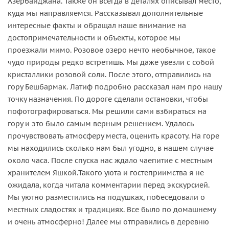
Азербайджана. Также он всегда в деталях описывал место,
куда мы направляемся. Рассказывал дополнительные
интересные факты и обращал наше внимание на
достопримечательности и объекты, которое мы
проезжали мимо. Розовое озеро нечто необычное, такое
чудо природы редко встретишь. Мы даже увезли с собой
кристаллики розовой соли. После этого, отправились на
гору Бешбармак. Латиф подробно рассказал нам про нашу
точку назначения. По дороге сделали остановки, чтобы
пофотографироваться. Мы решили сами взбираться на
гору и это было самым верным решением. Удалось
прочувствовать атмосферу места, оценить красоту. На горе
мы находились сколько нам был угодно, в нашем случае
около часа. После спуска нас ждало чаепитие с местным
хранителем Яшкой.Такого уюта и гостеприимства я не
ожидала, когда читала комментарии перед экскурсией.
Мы уютно разместились на подушках, побеседовали о
местных сладостях и традициях. Все было по домашнему
и очень атмосферно! Далее мы отправились в деревню