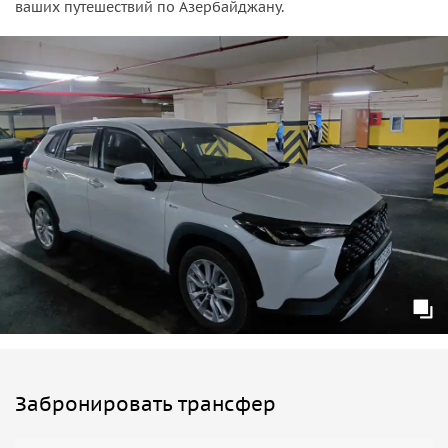
ваших путешествий по Азербайджану.
гид, который сделает поездку ещё интереснее! Он
расскажет о красотах Азербайджана, поделится
полезными советами и подскажет:
1. Где выгодно обменять валюту.
2. В каких ресторанах или кафе можно вкусно поесть.
3. Куда отправиться за покупками или на местный рынок.
4. Какие достопримечательности стоит посетить в Шахдаге
или Туфандаге.
• Прямая дорога без лишних остановок. Маршрут
протяжённостью около 230 км спланирован так, чтобы вы
добрались до места назначения быстро и без лишних
задержек. Остановки делаем только по вашему желанию
или по предварительной договорённости — например,
для фото на фоне живописных пейзажей или короткого
отдыха.
Детали трансфера
Забронировать трансфер
• Автомобиль: Toyota Corolla Cross или люксовый
минивэн.