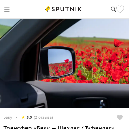
Баку
5.0
(2 отзыва)
Трансфер «Баку — Шахдаг / Туфандаг»