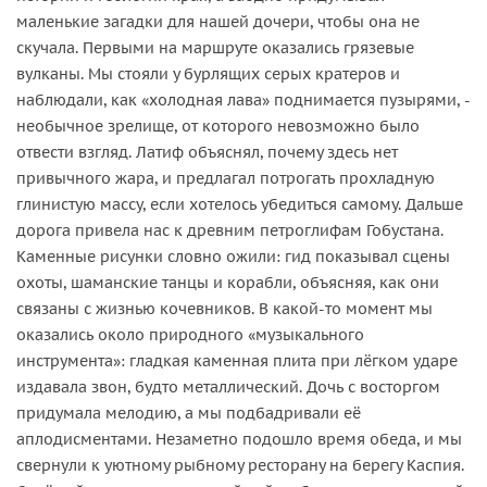
маленькие загадки для нашей дочери, чтобы она не
скучала. Первыми на маршруте оказались грязевые
вулканы. Мы стояли у бурлящих серых кратеров и
наблюдали, как «холодная лава» поднимается пузырями, -
необычное зрелище, от которого невозможно было
отвести взгляд. Латиф объяснял, почему здесь нет
привычного жара, и предлагал потрогать прохладную
глинистую массу, если хотелось убедиться самому. Дальше
дорога привела нас к древним петроглифам Гобустана.
Каменные рисунки словно ожили: гид показывал сцены
охоты, шаманские танцы и корабли, объясняя, как они
связаны с жизнью кочевников. В какой-то момент мы
оказались около природного «музыкального
инструмента»: гладкая каменная плита при лёгком ударе
издавала звон, будто металлический. Дочь с восторгом
придумала мелодию, а мы подбадривали её
аплодисментами. Незаметно подошло время обеда, и мы
свернули к уютному рыбному ресторану на берегу Каспия.