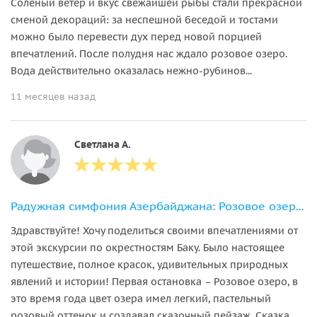
Солёный ветер и вкус свежайшей рыбы стали прекрасной
сменой декораций: за неспешной беседой и тостами
можно было перевести дух перед новой порцией
впечатлений. После полудня нас ждало розовое озеро.
Вода действительно оказалась нежно-рубинов...
11 месяцев назад
Светлана А.
Радужная симфония Азербайджана: Розовое озеро, горы и дегустация икры
Здравствуйте! Хочу поделиться своими впечатлениями от
этой экскурсии по окрестностям Баку. Было настоящее
путешествие, полное красок, удивительных природных
явлений и истории! Первая остановка – Розовое озеро, в
это время года цвет озера имел легкий, пастельный
розовый оттенок и создавал сказочный пейзаж. Сказка,