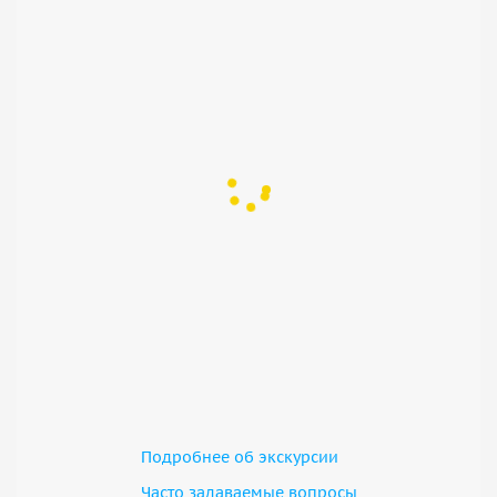
• Маршрут: Баку — Шахдаг / Туфандаг (~230 км).
• Время в пути: Примерно 3–3,5 часа в зависимости от
погодных условий и дорожной ситуации.
Подробнее об экскурсии
Часто задаваемые вопросы