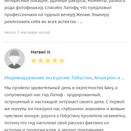
интересные локации, удачные ракурсы, моменты, разного
рода фотофишки)). Спасибо Латифу, что предложил
профессионала на чудный вечер)) Желаю Эльмиру
реализовать себя во всех аспектах - ...
около 2 месяцев назад
Матвей И.
Индивидуальная экскурсия: Гобустан, Апшерон и храм Атешгях за 1 день
Мы провели удивительный день в окрестностях Баку, а
сопровождал нас гид Латиф - эрудированный,
остроумный и настоящий энтузиаст своего дела. С первой
же минуты он покорил нас глубокими знаниями и живым
чувством юмора: дорога к Гобустану пролетела незаметно,
потому что гид наполнял свой рассказ фактами из
истории и геологии края, а заодно придумывал