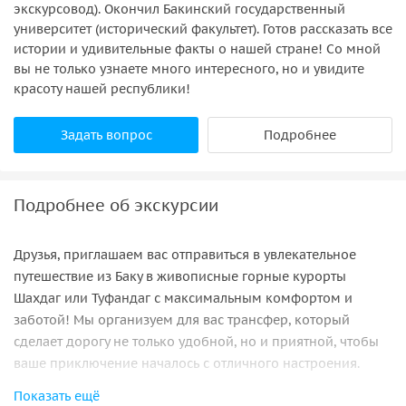
экскурсовод). Окончил Бакинский государственный
университет (исторический факультет). Готов рассказать все
истории и удивительные факты о нашей стране! Со мной
вы не только узнаете много интересного, но и увидите
красоту нашей республики!
Задать вопрос
Подробнее
Подробнее об экскурсии
Друзья, приглашаем вас отправиться в увлекательное
путешествие из Баку в живописные горные курорты
Шахдаг или Туфандаг с максимальным комфортом и
заботой! Мы организуем для вас трансфер, который
сделает дорогу не только удобной, но и приятной, чтобы
ваше приключение началось с отличного настроения.
Показать ещё
Что вас ждет: