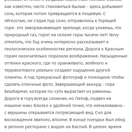
как известно, часто становиться былью - здесь добывают
соль, которая потом превращается в пищевую. С
лёгкостью, не с'едая пуд соли, отправились к Горящей
горе- это завораживающее зрелище, когда узнаешь, что
природный газ, горит на склоне горы тысячи лет! Хочу
отметить, что Гид очень интересно рассказывает о
геологических особенностях региона. Дорога к Красным
горам окончательно поразила воображение. Насыщенные
оттенки красного, где-то оранжевого, зелёного и
терракотового реально создают ощущение другой
планеты. А гид прекрасный фотограф и помощник чтобы
сделать отличные фото. Завершающий аккорд - гора
Бешбармаг, которая по-сути вырастает из равнины.
Дорога в гору всегда сложная, но Латиф, подвез на
машине макс близко к удобной точке, что немаловажно -
с вершины открывается потрясающий вид. Сил для
восхождения хватило, вполне. В конце поездки был обед
в уютном ресторане с видом на Каспий. В целом: время