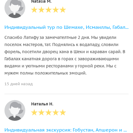
Natalia M.
Индивидуальный тур по Шемахе, Исмаиллы, Габала и Шеки (2 дня)
Спасибо Латифу за замечателтные 2 дня. Мы увидели
поселок мастеров, тат. Поднялись к водападу, словили
форель, посетили дворец хана в Шеки и караван сарай. В
Габалах канатная дорога в горах с завораживающими
видами и уютными ресторанами у горной реки. Мы с
мужем полны положительных эмоций.
15 дней назад
Наталья Н.
Индивидуальная экскурсия: Гобустан, Апшерон и храм Атешгях за 1 день