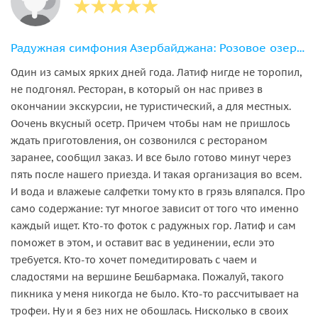
Радужная симфония Азербайджана: Розовое озеро, горы и дегустация икры
Один из самых ярких дней года. Латиф нигде не торопил,
не подгонял. Ресторан, в который он нас привез в
окончании экскурсии, не туристический, а для местных.
Оочень вкусный осетр. Причем чтобы нам не пришлось
ждать приготовления, он созвонился с рестораном
заранее, сообщил заказ. И все было готово минут через
пять после нашего приезда. И такая организация во всем.
И вода и влажеые салфетки тому кто в грязь вляпался. Про
само содержание: тут многое зависит от того что именно
каждый ищет. Кто-то фоток с радужных гор. Латиф и сам
поможет в этом, и оставит вас в уединении, если это
требуется. Кто-то хочет помедитировать с чаем и
сладостями на вершине Бешбармака. Пожалуй, такого
пикника у меня никогда не было. Кто-то рассчитывает на
трофеи. Ну и я без них не обошлась. Нисколько в своих