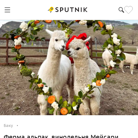
Баку
Ферма альпак, винодельня Мейсари