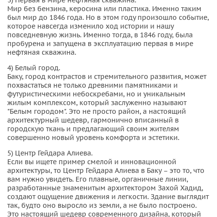
Мир без бензина, керосина или пластика. Именно таким
был мир до 1846 года. Но в этом году произошло событие,
которое навсегда изменило ход истории и нашу
повседневную жизнь. Именно тогда, в 1846 году, была
пробурена и запущена в эксплуатацию первая в мире
нефтяная скважина.
4) Белый город.
Баку, город контрастов и стремительного развития, может
похвастаться не только древними памятниками и
футуристическими небоскребами, но и уникальным
жилым комплексом, который заслуженно называют
"Белым городом". Это не просто район, а настоящий
архитектурный шедевр, гармонично вписанный в
городскую ткань и предлагающий своим жителям
совершенно новый уровень комфорта и эстетики.
5) Центр Гейдара Алиева.
Если вы ищете пример смелой и инновационной
архитектуры, то Центр Гейдара Алиева в Баку – это то, что
вам нужно увидеть. Его плавные, органичные линии,
разработанные знаменитым архитектором Захой Хадид,
создают ощущение движения и легкости. Здание выглядит
так, будто оно выросло из земли, а не было построено.
Это настоящий шедевр современного дизайна, который