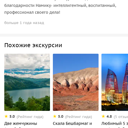
благодарности Намику- интеллигентный, воспитанный,
профессионал своего дела!
больше 1 года назад
Похожие экскурсии
5.0
5.0
4.8
(Рейтинг гида)
(Рейтинг гида)
(5 отзы
Две жемчужины
Скала Бешбармаг и
Любимый 5 