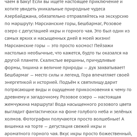
чаем в Баку! Если вы ищете настоящее приключение и
хотите увидеть уникальные природные чудеса
Азербайджана, обязательно отправляйтесь на экскурсию
по маршруту: Марсианские горы, Бешбармаг, Розовое
озеро с дегустацией икры и горного чая. Это был один из
самых ярких и насыщенных дней в моей жизни!
Марсианские горы — это просто космос! Пейзажи
настолько необычные, что кажется, будто ты оказался на
другой планете. Скалистые вершины, причудливые
формы, тишина и величие природы — дух захватывает!
Бешбармаг — место силы и легенд. Гора впечатляет своей
энергетикой и историей. Подъём к святилищу дарит
потрясающие виды и ощущение прикосновения к чему-то
древнему и загадочному. Розовое озеро — настоящая
жемчужина маршрута! Вода насыщенного розового цвета
выглядит фантастически на фоне голубого неба и зелёных
холмов. Фотографии получаются просто волшебные! А
вишенка на торте — дегустация свежей икры и
ароматного горного чая. Вкус икры просто божественный,