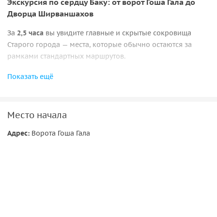
Экскурсия по сердцу Баку: от ворот Гоша Гала до
Дворца Ширваншахов
За
2,5 часа
вы увидите главные и скрытые сокровища
Старого города — места, которые обычно остаются за
рамками стандартных маршрутов.
Показать ещё
Маршрут включает:
•
Ворота Гоша Гала и старинную подземную баню XVII
века
— вы узнаете, какую роль они играли в жизни города;
Место начала
•
Девичью башню
с её загадочными легендами и
панорамным
видом на Баку и Каспийское море
;
Адрес:
Ворота Гоша Гала
•
Базарную площадь
— центр торговой жизни прошлых
столетий;
•
Джуму-мечеть
с уникальным куполом и древней
архитектурой;
•
Караван-сарай
— пристанище купцов Великого
шёлкового пути;
•
мечеть Мухаммеда
XI века — одну из старейших в