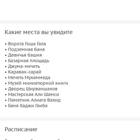
городе;
•
Музей миниатюрных книг
с удивительной коллекцией
крошечных изданий;
•
Дворец Ширваншахов
— целый комплекс построек XV
Какие места вы увидите
века: мечеть, мавзолей, баня и гробница;
• а также
мастерскую Али Шамси, баню Хаджи Гаиба
и
• Ворота Гоша Гала
• Подземная баня
другие знаковые уголки Старого города.
• Девичья башня
• Базарная площадь
Вы погрузитесь в историю, легенды и культуру Баку,
• Джума-мечеть
узнаете о традициях банного дела, торговых путях и
• Караван-сарай
архитектурных шедеврах Азербайджана.
• Мечеть Мухаммеда
• Музей миниатюрной книги
• Дворец Ширваншахов
• Мастерская Али Шамси
• Памятник Алиага Вахид
• Баня Хаджи Гаиба
Расписание