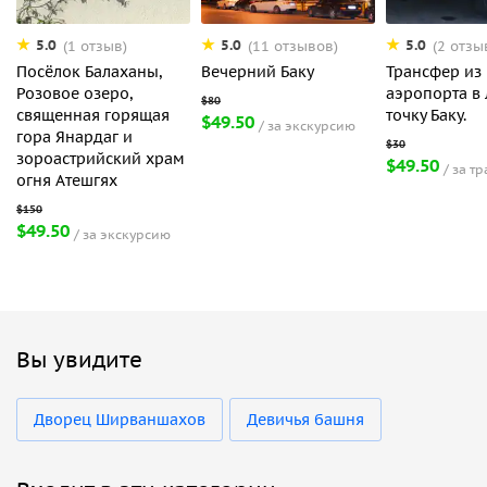
5.0
5.0
5.0
(1 отзыв)
(11 отзывов)
(2 отзы
Посёлок Балаханы,
Вечерний Баку
Трансфер из
Розовое озеро,
аэропорта в
священная горящая
точку Баку.
$49.50
за экскурсию
гора Янардаг и
зороастрийский храм
$49.50
за т
огня Атешгях
$49.50
за экскурсию
Вы увидите
Дворец Ширваншахов
Девичья башня