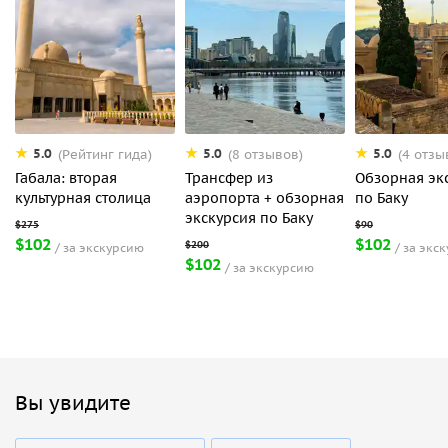
5.0
5.0
5.0
(Рейтинг гида)
(8 отзывов)
(4 отзы
Габала: вторая
Трансфер из
Обзорная эк
культурная столица
аэропорта + обзорная
по Баку
экскурсия по Баку
$102
$102
за экскурсию
за экс
$102
за экскурсию
Вы увидите