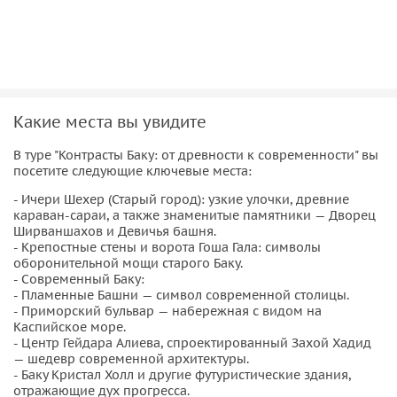
Какие места вы увидите
В туре "Контрасты Баку: от древности к современности" вы
посетите следующие ключевые места:
- Ичери Шехер (Старый город): узкие улочки, древние
караван-сараи, а также знаменитые памятники — Дворец
Ширваншахов и Девичья башня.
- Крепостные стены и ворота Гоша Гала: символы
оборонительной мощи старого Баку.
- Современный Баку:
- Пламенные Башни — символ современной столицы.
- Приморский бульвар — набережная с видом на
Каспийское море.
- Центр Гейдара Алиева, спроектированный Захой Хадид
— шедевр современной архитектуры.
- Баку Кристал Холл и другие футуристические здания,
отражающие дух прогресса.