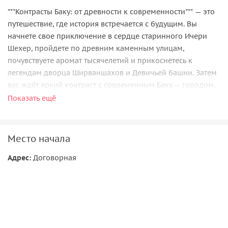
**"Контрасты Баку: от древности к современности"** — это
путешествие, где история встречается с будущим. Вы
начнете свое приключение в сердце старинного Ичери
Шехер, пройдете по древним каменным улицам,
почувствуете аромат тысячелетий и прикоснетесь к
легендам дворца Ширваншахов и Девичьей башни. Затем
вас ждёт яркий контраст с современным Баку — городом,
где сияют стеклянные небоскребы, оживает энергия
Показать ещё
футуристических зданий и каждый шаг открывает новую
грань динамичного мегаполиса. Погрузитесь в мир, где
старина и прогресс существуют рука об руку, создавая
Место начала
незабываемые впечатления!
Адрес:
Договорная