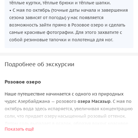
тёплые куртки, тёплые брюки и тёплые шапки.
• С мая по октябрь (точные даты начала и завершения
сезона зависят от погоды) у нас появляется
возможность зайти прямо в Розовое озеро и сделать
самые красивые фотографии. Для этого захватите с
собой резиновые тапочки и полотенца для ног.
Подробнее об экскурсии
Розовое озеро
Наше путешествие начинается с одного из природных
чудес Азербайджана — розового
озера Масазыр
. С мая по
октябрь вода здесь испаряется, увеличивая концентрацию
соли, что придает озеру насыщенный розовый оттенок.
Летом соль выпадает в осадок, образуя вокруг красивое
Показать ещё
розово-белое поле. Прогулка по этой целебной воде