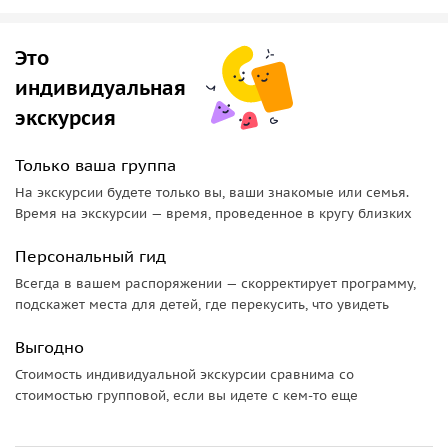
особенно приятна в тёплые месяцы, а фотографии на
фоне розовой воды получаются уникальными. С конца
октября озеро наполняется дождевой водой, его цвет
Это
тускнеет, и купание становится невозможным из-за
индивидуальная
холода. В это время года мы просто останавливаемся у
экскурсия
дороги и любуемся озером со стороны.
Карамельные горы Хызы
Только ваша группа
На экскурсии будете только вы, ваши знакомые или семья.
Следующим пунктом вашего путешествия станут
горы
Время на экскурсии — время, проведенное в кругу близких
Хызы
, известные своими карамельно-красными
оттенками. Здесь вы почувствуете себя исследователями
Персональный гид
другой планеты, как Джон Картер в книге «Боги Марса». Во
Всегда в вашем распоряжении — скорректирует программу,
время прогулки по горам вы найдёте интересные
подскажет места для детей, где перекусить, что увидеть
артефакты и следы древних существ, которые можно взять
Выгодно
с собой на память. Однако самым ценным сувениром
станут потрясающие фотографии на фоне этих
Стоимость индивидуальной экскурсии сравнима со
космических пейзажей.
стоимостью групповой, если вы идете с кем-то еще
Шахская гора