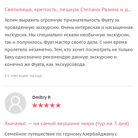
марта поездка в Хыналыг будет заменена на эту
Святилища, крепость, пещера Степана Разина и другие «нетуристические места»
программу.
Хотим выразить огромную признательность Фуату за
Ущелье Тенгалты
восхищает своими грандиозными
проведенную экскурсию. Очень интересная и насыщенная
скалами, красоту которых невозможно полностью
экскурсия. Мы специально искали необычную экскурсии,
передать на фото. Чтобы насладиться этим зрелищем, мы
так и получилось. Фуат мастер своего дела. С ним время
остановимся в уютной чайхане на склоне ущелья, где я
пролетело незаметно. Тем, кто хочет посмотреть не только
угощу вас чаем с вареньем. Далее вы увидите самый
Баку однозначно рекомендую данную экскурсию и
высокий водопад страны — Афурджа. Если будет снег и
конечно же Фуата, как экскурсовода.
слякоть, то мы пересядем на Ниву и на ней совершим
небольшую поездку по горной деревенской дороге. Далее
11 месяцев назад
пройдём пешком через живописный лес к водопаду, где
можно пройти под струями воды, оставаясь сухим, и
Dmitry P.
насладиться панорамой долины. Летом водопад очень
сильно усыхает, и именно конец осени, зима и начало
весны идеальны для его посещения.
Хыналыг — на самой вершине мира (тур на 3 дня)
Семейное путешествие по горному Азербайджану с