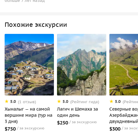
больше 7 лет назад
Похожие экскурсии
5.0
5.0
5.0
(1 отзыв)
(Рейтинг гида)
(Рейтин
Хыналыг — на самой
Лагич и Шемаха за
Северные во
вершине мира (тур на
один день
Азербайджан
3 дня)
двухдневный
$250
за экскурсию
$750
за экскурсию
$300
за экс