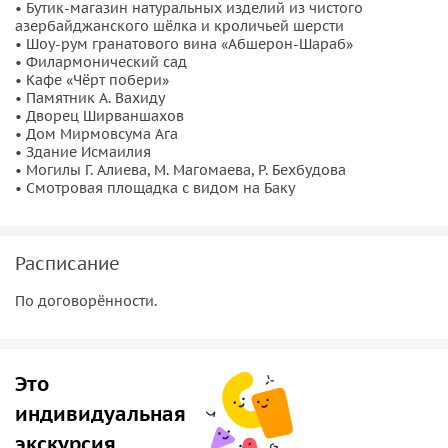
азербайджанского шёлка и кроличьей шерсти. Здесь
• Бутик-магазин натуральных изделий из чистого
азербайджанского шёлка и кроличьей шерсти
также находятся антикварные изделия.
• Шоу-рум гранатового вина «Абшерон-Шараб»
• Посещение улицы гостевых домов бакинских ханов, где
• Филармонический сад
находится шоу-рум брендового азербайджанского
• Кафе «Чёрт побери»
• Памятник А. Вахиду
гранатового вина «Абшерон-Шараб». Вам будет
• Дворец Ширваншахов
предложено продегустировать его бесплатно!
• Дом Мирмовсума Ага
• Филармонический сад (Губернаторский) начала ХХ века.
• Здание Исмаилия
• Могилы Г. Алиева, М. Магомаева, Р. Бехбудова
• Кафе «Чёрт побери», где снимался эпизод из фильма
• Смотровая площадка с видом на Баку
«Бриллиантовая рука».
• Можно отдохнуть в уютном кафе, где подаётся
азербайджанский чай и имеется выбор из 138-ми видов
Расписание
варений.
• Памятник А. Вахиду — легендарному поэту ХХ века и
По договорённости.
основателю жанра «Мейхана» (словесный баттл).
• Остановка у Суфийского Ханегяха (образовательного
центра) XV века, называющегося ныне Дворцом
Это
Ширваншахов.
индивидуальная
• Посещение дома покойного сейида (из рода пророка
Мухаммада) Мирмовсума Ага — местного «Николая
экскурсия