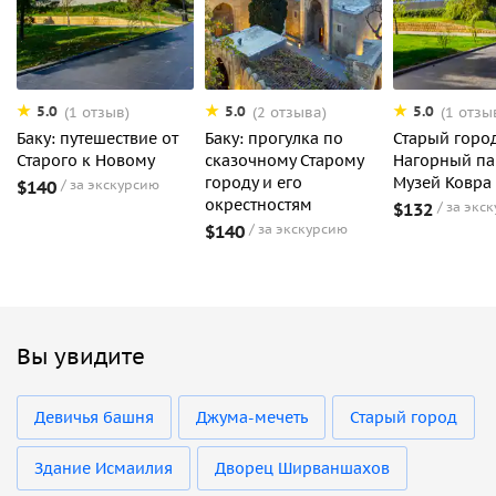
5.0
5.0
5.0
(1 отзыв)
(2 отзыва)
(1 отзы
Баку: путешествие от
Баку: прогулка по
Старый город
Старого к Новому
сказочному Старому
Нагорный па
городу и его
Музей Ковра
$140
за экскурсию
окрестностям
$132
за экс
$140
за экскурсию
Вы увидите
Девичья башня
Джума-мечеть
Старый город
Здание Исмаилия
Дворец Ширваншахов