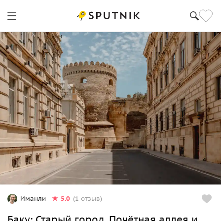
5.0
Иманли
(1 отзыв)
Баку: Старый город, Почётная аллея и