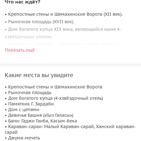
Что нас ждёт?
• Крепостные стены и Шемахинские Ворота (XII век).
• Рыночная площадь (XVII век).
• Дом богатого купца XIX века, являющийся ныне 4-
хзвёздочным отелем.
• Памятник Г. Зардаби — издателю первой газеты на
Показать ещё
мусульманском востоке.
• Дом с цепями.
• Легендарная Девичья Башня («Гыз Галасы») — самый
Какие места вы увидите
таинственный и величественный памятник высотой 28
метров. Точное назначение и дата возведения неизвестны
• Крепостные стены и Шемахинские Ворота
до сих пор.
• Рыночная площадь
• Бани: Гаджи Гаиба (XV век); Касым-бека (XVII век).
• Дом богатого купца (4-хзвёздочный отель)
• Памятник Г. Зардаби
• Караван-сараи: Малый Караван-сарай, где в настоящее
• Дом с цепями
время расположен театр «Мугам», Ханский караван-сарай
• Девичья Башня («Гыз Галасы»)
(XV век).
• Бани: Гаджи Гаиба, Касым-бека
• Караван-сараи: Малый Караван-сарай, Ханский караван-
• Пятничная Джума-мечеть (XV-XIX века).
сарай
• Бутик-магазин натуральных изделий из чистого
• Джума-мечеть