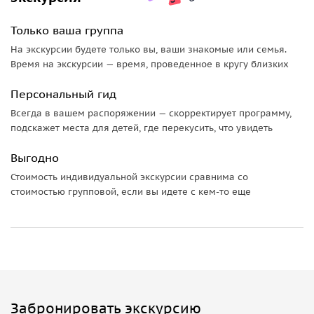
Целителя», который обладал даром исцелять людей.
• Здание Исмаилия, построенное в стиле венецианской
Только ваша группа
готики — самое красивое здание Баку начала XX века.
На экскурсии будете только вы, ваши знакомые или семья.
• Почётное захоронение, где находятся могилы великих
Время на экскурсии — время, проведенное в кругу близких
сынов азербайджанского народа: Г. Алиева, М. Магомаева
Персональный гид
и Р. Бехбудова.
• Смотровая площадка, откуда открывается
Всегда в вашем распоряжении — скорректирует программу,
замечательный вид на город Баку и его прекрасную бухту.
подскажет места для детей, где перекусить, что увидеть
Выгодно
Стоимость индивидуальной экскурсии сравнима со
стоимостью групповой, если вы идете с кем-то еще
Забронировать экскурсию