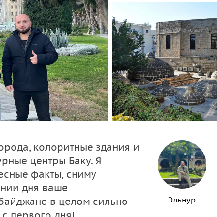
орода, колоритные здания и
урные центры Баку. Я
есные факты, сниму
ении дня ваше
Эльнур
рбайджане в целом сильно
 с первого дня!