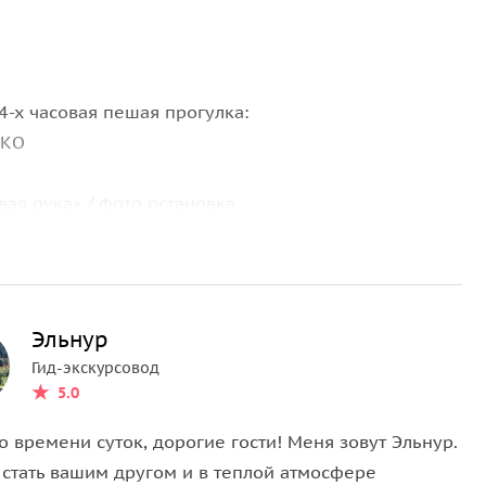
4-х часовая пешая прогулка:
СКО
ая рука» / фото остановка
кт ЮНЕСКО
пятница — не рабочий день
фото остановка
Эльнур
Гид-экскурсовод
5.0
 времени суток, дорогие гости! Меня зовут Эльнур.
овка
 стать вашим другом и в теплой атмосфере