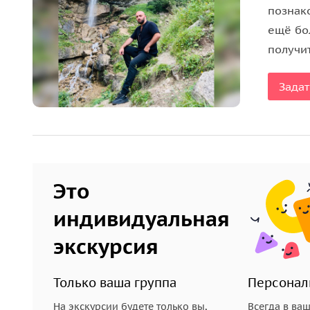
познак
ещё бо
получи
Задат
Это
индивидуальная
экскурсия
Только ваша группа
Персонал
На экскурсии будете только вы,
Всегда в ва