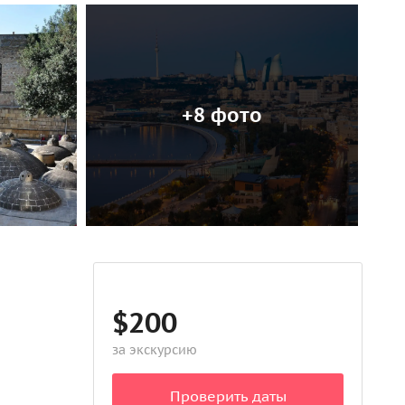
+8 фото
$200
за экскурсию
Проверить даты