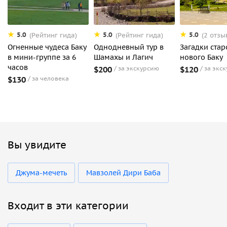
5.0
5.0
5.0
(Рейтинг гида)
(Рейтинг гида)
(2 отзы
Огненные чудеса Баку
Однодневный тур в
Загадки стар
в мини-группе за 6
Шамахы и Лагич
нового Баку
часов
$200
за экскурсию
$120
за экс
$130
за человека
Вы увидите
Джума-мечеть
Мавзолей Дири Баба
Входит в эти категории