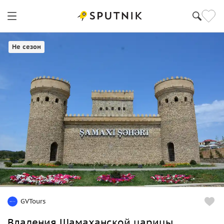
Не сезон
GVTours
Владения Шамаханской царицы