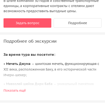
В штате компании 30 гидов и собственные транспортные
единицы, а корпоративные контракты с отелями дают
возможность предоставить выгодные цены.
Задать вопрос
Подробнее
Подробнее об экскурсии
За время тура вы посетите:
•
Мечеть Джума
— шиитская мечеть, функционирующая с
XII века, расположенная Баку, в его исторической части
Ичери-шехер;
•
Мавзолей шейха Дири Баба
— уникальный памятник
архитектуры, двухэтажный мавзолей, расположенный в
Показать ещё
городе Гобустан;
•
Высокогорный аутентичный поселок Лагич
(в