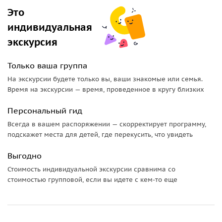
зависимости от погодных условий). Лагич привлекает
Это
туристов своими старинными улочками, сувенирными
индивидуальная
лавками и ремесленными мастерскими.
экскурсия
Только ваша группа
На экскурсии будете только вы, ваши знакомые или семья.
Время на экскурсии — время, проведенное в кругу близких
Персональный гид
Всегда в вашем распоряжении — скорректирует программу,
подскажет места для детей, где перекусить, что увидеть
Выгодно
Стоимость индивидуальной экскурсии сравнима со
стоимостью групповой, если вы идете с кем-то еще