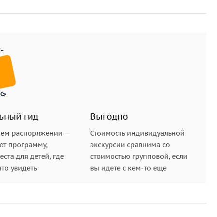
ьный гид
Выгодно
шем распоряжении —
Стоимость индивидуальной
ет программу,
экскурсии сравнима со
ста для детей, где
стоимостью групповой, если
что увидеть
вы идете с кем-то еще