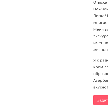
Отыска
Нежней
Легко!
многое
Меня з
экскурс
именно 
жизнен
Я с рад
коем сл
образо
Азерба
вкусно!
Задат