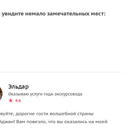
 увидите немало замечательных мест:
вней крепостной стеной
Эльдар
Оказываю услуги гида-экскурсовода
4.6
твуйте, дорогие гости волшебной страны
йджан! Вам повезло, что вы оказались на моей