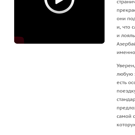
странич
прекра
они по
и, что
и лоял
Азерба
именно
Уверен
любую 
есть о
поездк
станда
предло
самой с
котору