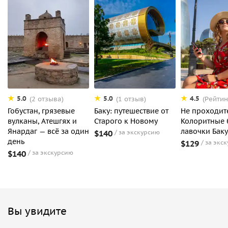
5.0
5.0
4.5
(2 отзыва)
(1 отзыв)
(Рейтин
Гобустан, грязевые
Баку: путешествие от
Не проходит
вулканы, Атешгях и
Старого к Новому
Колоритные 
Янардаг — всё за один
лавочки Баку
$140
за экскурсию
день
$129
за экс
$140
за экскурсию
Вы увидите