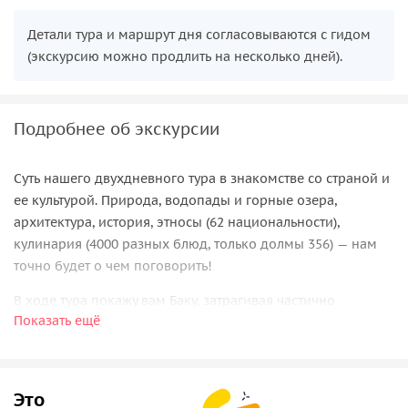
Детали тура и маршрут дня согласовываются с гидом
(экскурсию можно продлить на несколько дней).
Подробнее об экскурсии
Суть нашего двухдневного тура в знакомстве со страной и
ее культурой. Природа, водопады и горные озера,
архитектура, история, этносы (62 национальности),
кулинария (4000 разных блюд, только долмы 356) — нам
точно будет о чем поговорить!
В ходе тура покажу вам Баку, затрагивая частично
Показать ещё
спальный, промышленный и мой любимый
академический районы, и его окрестности — Гобустан,
грязевые вулканы, горящую гору, храм огнепоклонников.
Это
Обязательно посетим целебные горячие источники и