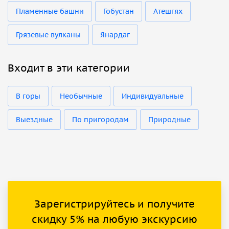
Пламенные башни
Гобустан
Атешгях
Грязевые вулканы
Янардаг
Входит в эти категории
В горы
Необычные
Индивидуальные
Выездные
По пригородам
Природные
Зарегистрируйтесь и получите
скидку 5% на любую экскурсию