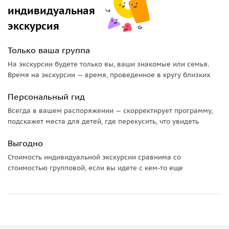
заедем в гости к долгожителям, посетим единственный в
индивидуальная
мире Музей долгожителей.
экскурсия
Сможем увидеть загадочный «зеленый Гобустан» и
Только ваша группа
побываем в гостях у одного из самых древнейших
народов нашей страны, где вас угостят домашней
На экскурсии будете только вы, ваши знакомые или семья.
Время на экскурсии — время, проведенное в кругу близких
выпечкой, национальными блюдами и ароматным
деревенским самоварным чаем.
Персональный гид
Каждый день, после приятной прогулки мы будем с вами
Всегда в вашем распоряжении — скорректирует программу,
заходить в один из наших ресторанчиков, где я вам
подскажет места для детей, где перекусить, что увидеть
расскажу про кулинарные тайны, которых
Выгодно
придерживались наши долгожители.
Стоимость индивидуальной экскурсии сравнима со
стоимостью групповой, если вы идете с кем-то еще