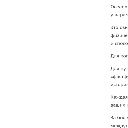
Oceanma
ультрам
Это оз
физиче
и спосо
Для ко
Для пу
«фастф
историю
Каждая
ваших 
За боле
междун