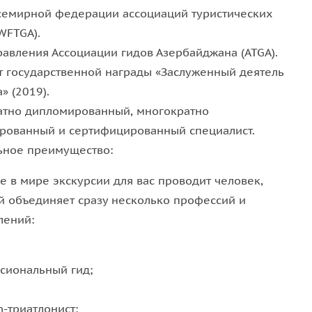
семирной федерации ассоциаций туристических
WFTGA).
равления Ассоциации гидов Азербайджана (ATGA).
т государственной награды «Заслуженный деятель
» (2019).
атно дипломированный, многократно
рованный и сертифицированный специалист.
ьное преимущество:
е в мире экскурсии для вас проводит человек,
й объединяет сразу несколько профессий и
лений:
сиональный гид;
-триатлонист;