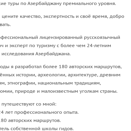
кие туры по Азербайджану премиального уровня.
 рецептам. Избегайте банальных маршрутов,
 эти прекрасные места.
 цените качество, экспертность и своё время, добро
вать.
офессиональный лицензированный русскоязычный
огоде и удобную обувь.
ач и эксперт по туризму с более чем 24-летним
 исследования Азербайджана.
годы я разработал более 180 авторских маршрутов,
ённых истории, археологии, архитектуре, древним
ям, этнографии, национальным традициям,
номии, природе и малоизвестным уголкам страны.
 путешествуют со мной:
24 лет профессионального опыта.
180 авторских маршрутов.
тель собственной школы гидов.