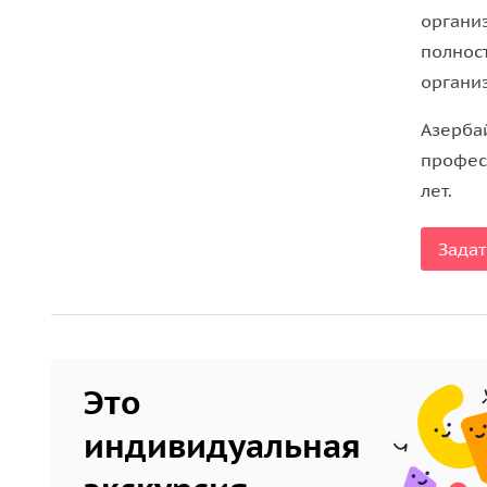
органи
полнос
органи
Азерба
профес
лет.
Задат
Это
индивидуальная