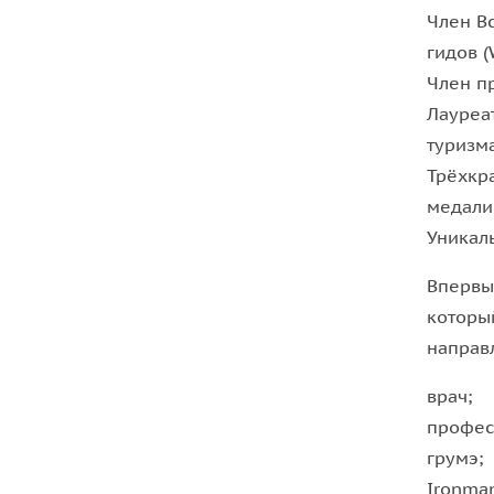
Член В
гидов (
Член п
Лауреа
туризма
Трёхкр
медали
Уникал
Впервы
которы
направ
врач;
профес
грумэ;
Ironman