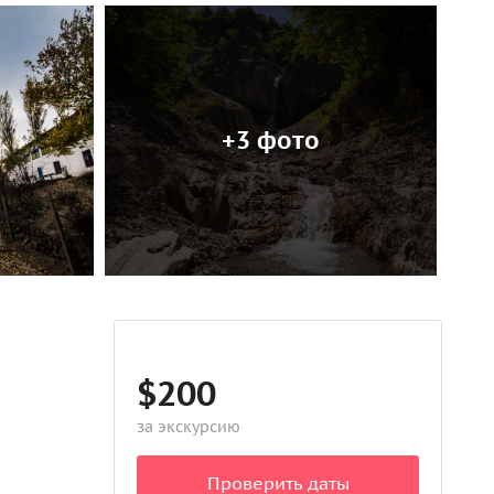
+3 фото
$200
за экскурсию
Проверить даты