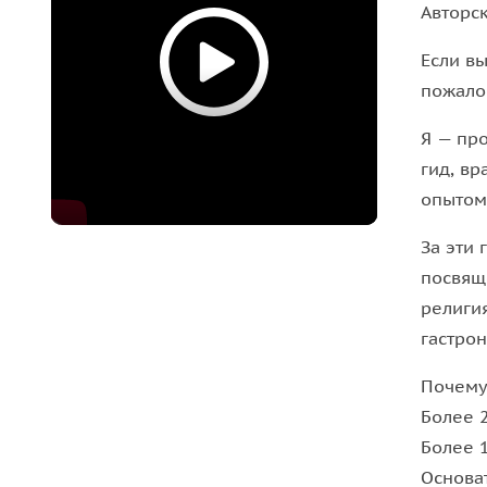
Авторс
специальные кебаб, приготовленный по древним
одарите себе возможность по-настоящему узнать
Если вы
Важная информация:
пожало
Я — пр
Пожалуйста, надевайте комфортную одежду по п
гид, вр
опытом
За эти 
посвящ
религи
гастро
Почему
Более 
Более 
Основа