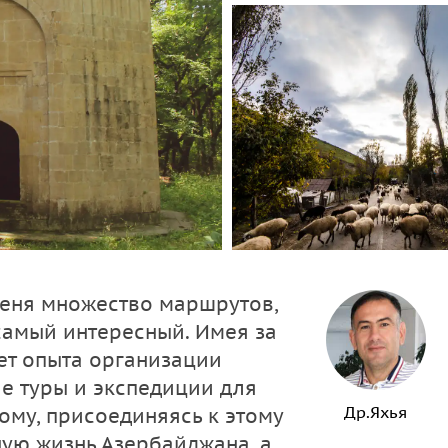
еня множество маршрутов,
 самый интересный. Имея за
лет опыта организации
е туры и экспедиции для
Др.Яхья
тому, присоединяясь к этому
ную жизнь Азербайджана, а