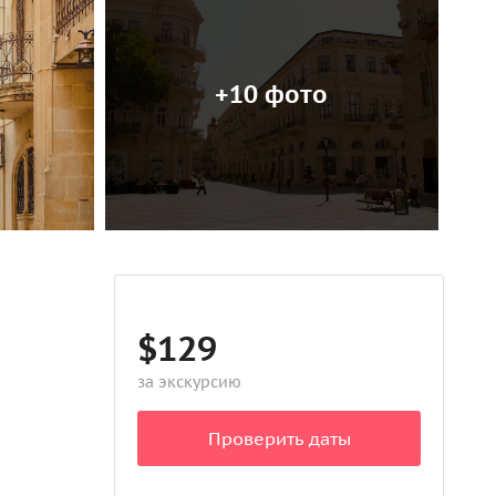
+10 фото
$129
за экскурсию
Проверить даты