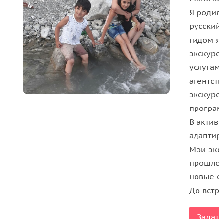
Я роди
совершите краткий экскурс в историю города — 
русский
караван-сараев в новейшее время нефтяных магн
гидом 
постройку тех или иных зданий, и какие гении а
экскурс
старинные легенды и последние новости города.
услуга
Романтичный Старый город: караван-сар
агентст
экскур
Экскурсия начнется прямо в центре Старого гор
програ
сараи, потрогаете шершавые камни крепостных 
В актив
подниметесь на нее, чтобы осмотреть с высоты 
адапти
Азербайджана, а еще — сделать замечательные 
Мои экс
неба.
прошлог
Лабиринты улиц старого Баку так и манят своей 
новые 
эпизод из фильма «Бриллиантовая рука», местные
До встр
Вы пройдете мимо дворца Ширванских Ханов, ус
Задат
город, как строились его главные достопримеча