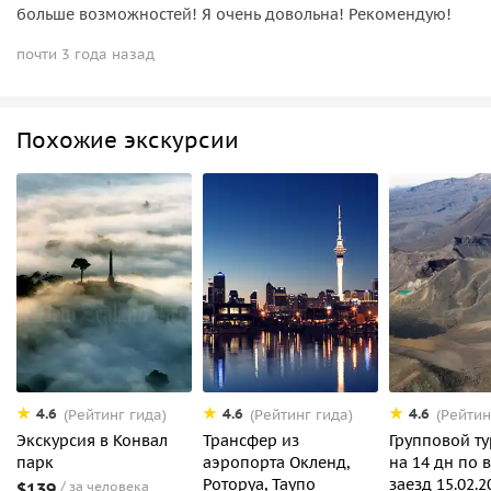
больше возможностей! Я очень довольна! Рекомендую!
почти 3 года назад
Похожие экскурсии
4.6
4.6
4.6
(Рейтинг гида)
(Рейтинг гида)
(Рейтин
Экскурсия в Конвал
Трансфер из
Групповой тур
парк
аэропорта Окленд,
на 14 дн по в
Роторуа, Таупо
заезд 15.02.2
$139
за человека