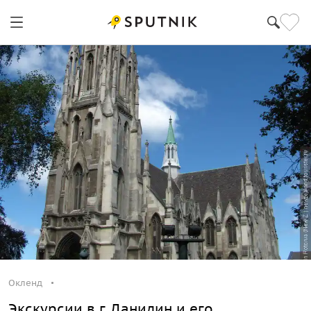
Окленд
Окленд
Экскурсии в г. Данидин и его