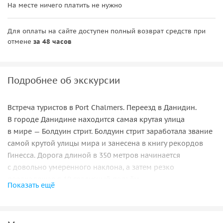
На месте ничего платить не нужно
Для оплаты на сайте доступен полный возврат средств при
отмене
за 48 часов
Подробнее об экскурсии
Встреча туристов в Port Chalmers. Переезд в Данидин.
В городе Данидине находится самая крутая улица
в мире — Болдуин стрит. Болдуин стрит заработала звание
самой крутой улицы мира и занесена в книгу рекордов
Гинесса. Дорога длиной в 350 метров начинается
с довольно умеренного наклона, а затем резко
переходящая в 19 градусный подъём.
Показать ещё
Университет Отаго, основанный в 1869 году, — первый
университет Новой Зеландии. Здание канцелярии (1878
год), к которому примыкает часовая башня, выполнено