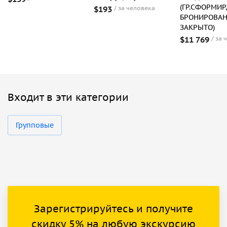
(ГР.СФОРМИР,
$193
за человека
БРОНИРОВА
ЗАКРЫТО)
$11 769
за 
Входит в эти категории
Групповые
Зарегистрируйтесь и получите
скидку 5% на любую экскурсию