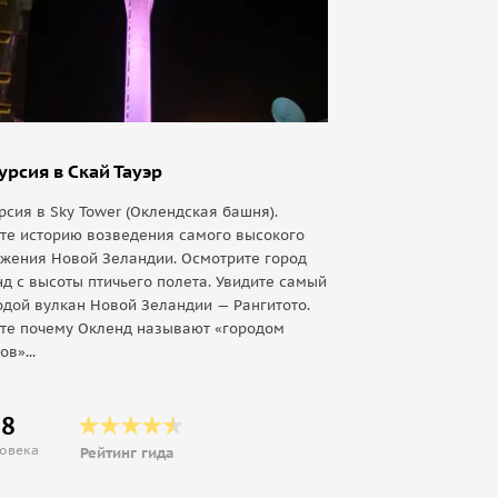
урсия в Скай Тауэр
рсия в Sky Tower (Оклендская башня).
те историю возведения самого высокого
жения Новой Зеландии. Осмотрите город
д с высоты птичьего полета. Увидите самый
дой вулкан Новой Зеландии — Рангитото.
ете почему Окленд называют «городом
ов»...
18
ловека
Рейтинг гида