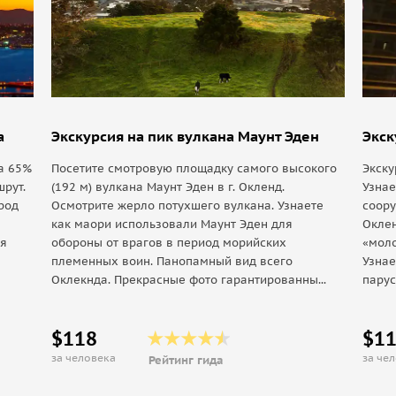
а
Экскурсия на пик вулкана Маунт Эден
Экск
а 65%
Посетите смотровую площадку самого высокого
Экску
шрут.
(192 м) вулкана Маунт Эден в г. Окленд.
Узнае
род
Осмотрите жерло потухшего вулкана. Узнаете
соору
как маори использовали Маунт Эден для
Оклен
ия
обороны от врагов в период морийских
«моло
племенных воин. Панопамный вид всего
Узна
Оклекнда. Прекрасные фото гарантированны...
парус
$118
$1
за человека
за че
Рейтинг гида