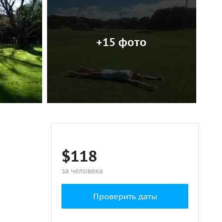
+15 фото
$118
за человека
Проверить даты