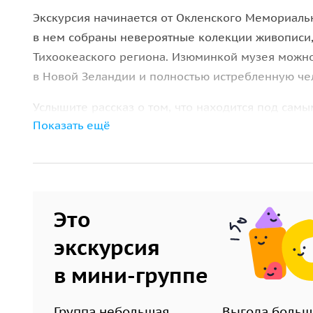
Экскурсия начинается от Окленского Мемориаль
в нем собраны невероятные колекции живописи
Тихоокеаского региона. Изюминкой музея можно
в Новой Зеландии и полностью истребленную че
Услышите рассказ о том, что находится под самы
Показать ещё
ходьбы от музея располагается ботанический са
растений собранных со всех уголков Тихого Оке
снимки бухты Вайтемата.
CANCELLATION POLICY: If cancellation is made 100%
Это
экскурсия
в мини-группе
Группа небольшая
Выгода больш