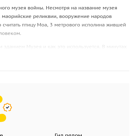
ного музея войны. Несмотря на название музея
, маорийские реликвии, вооружение народов
 считать птицу Моа, 3 метрового исполина жившей
ловеком.
м зданием Музея и как это используется. В минутах
д с уникальными видами диких тропических
ана. Прекрасная возможность сделать шикарные
 of the total booking will be charged.
е
Гид рядом