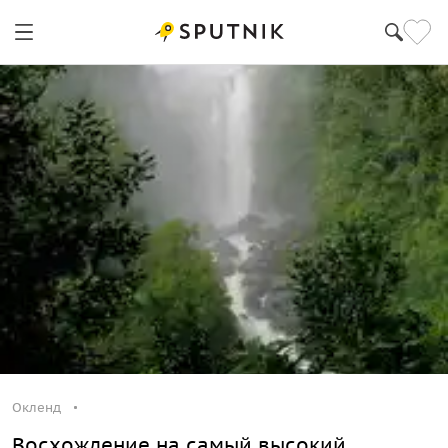
Окленд
Окленд
Восхождение на самый высокий