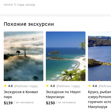
почти 3 года назад
Похожие экскурсии
4.6
4.6
4.6
(Рейтинг гида)
(Рейтинг гида)
(Рейтин
Экскурсия в Конвал
Экскурсия по Маунт
Круиз, рыбал
парк
Маунгануи
озеру Ротоит
горячим ист
$139
за человека
$230
за человека
Манупируа