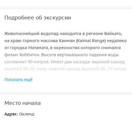
Подробнее об экскурсии
Живописнейший водопад находится в регионе Вайкато,
на краю горного массива Каимаи (Kaimai Range) недалеко
от городка Матамата, в окресностях которого снимался
фильм Хоббитон. Высота вертикального падения воды
составляет 90 метров. Имеет два каскада: верхний каскад
высотой 80–91 метр, нижний каскад высотой 60–73 метра.
Подъем составляет с 40 до 400 метров за 2.9 километра.
Показать ещё
Общая длинна маршрута 3.9 километра. Время подъема
на вершину водопада 1 час 45 минут. С вершины водопада
откроется незабываемая панарама на плато Хаураки
Место начала
(Hauraki Plains), которое опускается вниз на 2 мм в год.
Адрес:
Окленд
Экскурсия пройдет по настоящему Новозеланскому лесу.
скидка 65% каждому