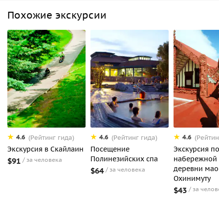
Похожие экскурсии
4.6
4.6
4.6
(Рейтинг гида)
(Рейтинг гида)
(Рейтин
Экскурсия в Скайлаин
Посещение
Экскурсия п
Полинезийских спа
набережной 
$91
за человека
деревни ма
$64
за человека
Охинимуту
$43
за челов