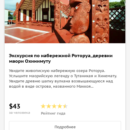
Экскурсия по набережной Роторуа, деревни
маори Охинимуту
Увидите живописную набережную озера Роторуа.
Услышите маорийскую легенду о Тутаникая и Хинемату.
Увидите древню шапку вулкана возвышающуюся над
водой в виде острова, названного Маккоя...
$43
за человека
Рейтинг гида
Подробнее