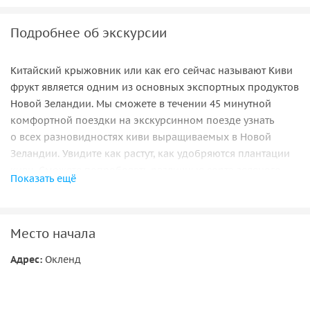
Подробнее об экскурсии
Китайский крыжовник или как его сейчас называют Киви
фрукт является одним из основных экспортных продуктов
Новой Зеландии. Мы сможете в течении 45 минутной
комфортной поездки на экскурсинном поезде узнать
о всех разновидностях киви выращиваемых в Новой
Зеландии. Увидите как растут, как удобряются плантации
киви. Сможете попробовать различные сорта зеленого
Показать ещё
и золотого киви фрукта. В центральном туристическом
центре плантации Вам предложат дегустацию вина, водок,
а так же безалкогольные напитки созданные
Место начала
по уникальным рецептам с использованием киви фрукта.
Косметические продукты на основе киви поразят Вас
Адрес:
Окленд
разнообразием и целебностью свойств киви фрукта.
CANCELLATION POLICY: If cancellation is made 100% of the