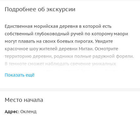
Подробнее об экскурсии
Едиственная морийская деревня в которой есть
собственный глубоководный ручей по которому маори
могут плавать на своих боевых пирогах. Увидите
красочное шоу жителей деревни Митаи. Осмотрите
территорию деревни, родники полные радужной форели.
В темноте сможет наблюдать свечение уникалных
личинок живущих только в Новой Зеландии. После шоу
Показать ещё
увидите приготовление под землей национальной,
традиционной пищи Ханги, а затем Вас вкусно накормят
различными сервированными блюдами, в большом,
Место начала
просторном шатре.
CANCELLATION POLICY: If cancellation is made 100% of the
Адрес:
Окленд
total booking will be charged.
Для группы 3–4 человека, скидка 30% каждому.