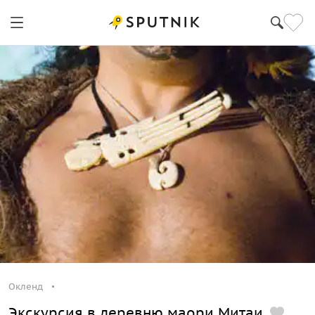
Окленд
Окленд
Экскурсия в деревню маори Митаи