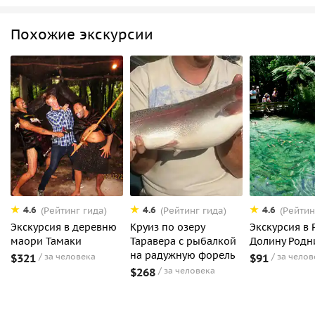
Похожие экскурсии
4.6
4.6
4.6
(Рейтинг гида)
(Рейтинг гида)
(Рейтин
Экскурсия в деревню
Круиз по озеру
Экскурсия в
маори Тамаки
Таравера с рыбалкой
Долину Родн
на радужную форель
$321
за человека
$91
за челов
$268
за человека