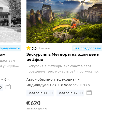
 предоплаты
Без предоплаты
5.0
1 отзыв
нам
Экскурсия в Метеоры на один день
из Афин
 даст вам
и увидеть
Экскурсия в Метеоры включает в себя
посещение трех монастырей, прогулка по
живописной деревне Кастраки и короткую
6 ч.
Автомобильно-пешеходная
остановку в Фермопилах, где вы увидите
Индивидуальная
8 человек
12 ч.
0
статую Леонида.
Завтра в 11:00
Завтра в 12:00
€
620
за экскурсию