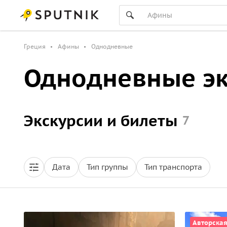
Греция
Афины
Однодневные
Однодневные эк
Экскурсии и билеты
7
Дата
Тип группы
Тип транспорта
Авторска