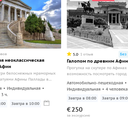
ывов
Без
5.0
1 отзыв
я неоклассическая
Галопом по древним Афи
 Афин
Прогулка на скутере по Афинах
 три белоснежных мраморных
возможность посмотреть город 
татуями Афины Паллады в
необычные места
Автомобильно-пешеходная
е столицы, которые завоевали
я
Индивидуальная
Индивидуальная
4 человека
передовых архитектурных
3 ч.
города.
Завтра в 08:00
Завтра в 09:0
:00
Завтра в 10:00
€
250
за экскурсию