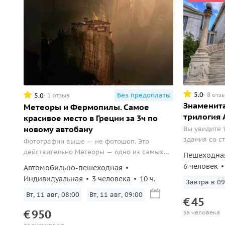
5.0
8 отз
Без предоплаты
5.0
1 отзыв
Знаменита
Метеоры и Фермопилы. Самое
трилогия
красивое место в Греции за 3ч по
новому автобану
Вы увидите
здания со с
Фотографии выше — не фотошоп. Это
самом центр
действительно Метеоры — одно из самых
Пешеходна
репутацию 
удивительных мест Греции и всего мира.
6 человек
Автомобильно-пешеходная
сооружений 
Скалы, словно выросшие из земли,
Индивидуальная
3 человека
10 ч.
Завтра в 09
поднимаются на сотни метров над долиной
Фессалии, а на их вершинах парят
Вт, 11 авг, 08:00
Вт, 11 авг, 09:00
€
45
монастыри, будто подвешенные между
€
950
за человека
небом и землёй...
за экскурсию