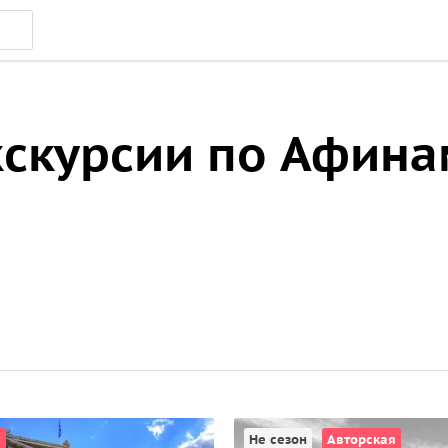
скурсии по Афина
я
Не сезон
Авторская