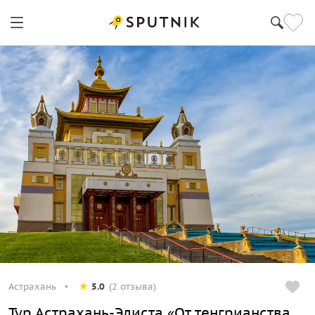
Астрахань
5.0
(2 отзыва)
Тур Астрахань-Элиста «От тенгрианства