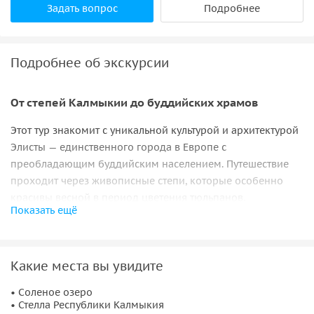
Задать вопрос
Подробнее
Подробнее об экскурсии
От степей Калмыкии до буддийских храмов
Этот тур знакомит с уникальной культурой и архитектурой
Элисты — единственного города в Европе с
преобладающим буддийским населением. Путешествие
проходит через живописные степи, которые особенно
красивы весной в период цветения тюльпанов.
Показать ещё
Буддийская столица России
Элиста представляет собой удивительное сочетание
Какие места вы увидите
азиатских традиций и европейских влияний. В городе
можно увидеть экзотические скульптуры, пагоды и
• Соленое озеро
• Стелла Республики Калмыкия
молитвенные ступы, создающие атмосферу Востока.