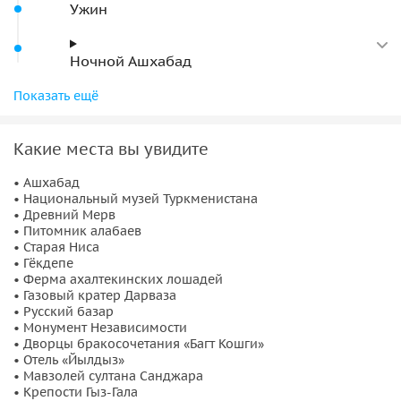
Ужин
приобрести местные товары и сувениры. Свободное
время для прогулок и покупок. Ужин в кафе и
возвращение в отель.
Ночной Ашхабад
Возвращение в отель
День 4: Древние эхо и величественные кони
Показать ещё
Завтрак в отеле, затем поездка в
Старую Нису
— столицу
Какие места вы увидите
древней Парфянской империи. Посещение
Гёкдепе
и
экскурсия на
ферму ахалтекинских скакунов
. Вечером
• Ашхабад
поездка к
газовому кратеру Дарваза
, где туристы увидят
• Национальный музей Туркменистана
• Древний Мерв
впечатляющее зрелище пламени. Ужин-барбекю у кратера
• Питомник алабаев
и ночлег в традиционных туркменских юртах.
• Старая Ниса
• Гёкдепе
День 5: Дашогуз — отъезд
• Ферма ахалтекинских лошадей
• Газовый кратер Дарваза
• Русский базар
Ранним утром
встреча рассвета в пустыне Каракумы
и
• Монумент Независимости
завтрак. Переезд в Дашогуз с трансфером к туркмено-
• Дворцы бракосочетания «Багт Кошги»
узбекской границе для отъезда.
• Отель «Йылдыз»
• Мавзолей султана Санджара
• Крепости Гыз-Гала