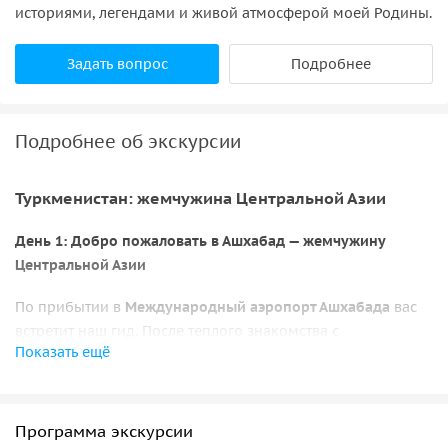
историями, легендами и живой атмосферой моей Родины.
Задать вопрос
Подробнее
Подробнее об экскурсии
Туркменистан: жемчужина Центральной Азии
День 1: Добро пожаловать в Ашхабад — жемчужину
Центральной Азии
По прибытии в
Международный аэропорт Ашхабада
вас
встретит наш гид. После теплого знакомства с
Показать ещё
Туркменистаном вас ждет завтрак и увлекательная
обзорная экскурсия по городу. Затем размещение в
уютном
отеле Sport Hotel
и отдых. После обеда —
посещение
Национального музея Туркменистана
и ужин в
Программа экскурсии