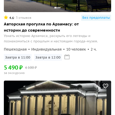
Без предоплаты
4.6
5 отзывов
Авторская прогулка по Арзамасу: от
истории до современности
Узнать историю Арзамаса, раскрыть его легенды и
познакомиться с прошлым и настоящим города-музея.
Пешеходная
Индивидуальная
10 человек
2 ч.
Завтра в 11:00
Завтра в 12:00
5
490
₽
6
100
₽
за экскурсию