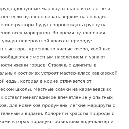
.
труднодоступные маршруты становятся легче и
снее если путешествовать верхом на лошади.
е инструкторы будут сопровождать группу на
ении всех маршрутов. Во время путешествия
ы увидят невероятной красоты природу:
енные горы, кристально чистые озера, хвойные
 пообщаются с местным населением и узнают
ности жизни горцев. Отважные джигиты в
альных костюмах устроят мастер-класс кавказской
й езды, которая в корне отличается от
ческой школы. Местные скачки на карачаевских
ах оставят неизгладимое впечатление у опытных
ков, для новичков продуманы легкие маршруты с
ительными видами. Колорит и красоты природы с
ами в горах порадуют объективы видеокамер и