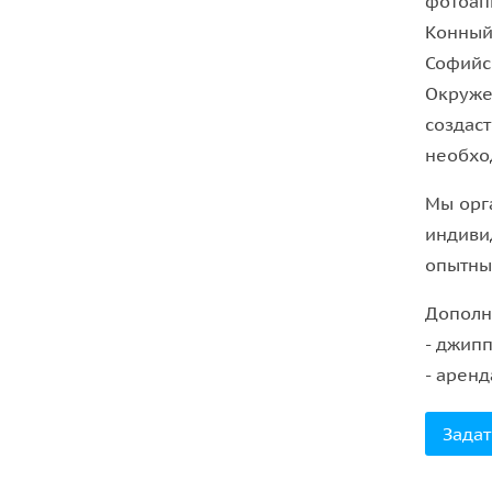
фотоап
Конный
Софийс
Окруже
создас
необхо
Мы орг
индиви
опытны
Дополн
- джип
- аренд
Задат