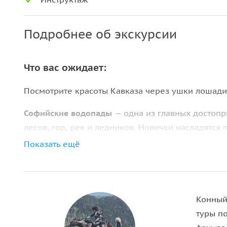
Подробнее об экскурсии
Что вас ожидает:
Посмотрите красоты Кавказа ‌через ушки лошад
Софийские водопады
— одна из главных достопр
лесов, гор, рек и ледников. Новички насладятся 
галопом по поляне.
Показать ещё
Важно:
• Одежда должна быть подходящей для верховой 
Конный 
собой иметь теплую кофту/куртку. Карманы жела
туры п