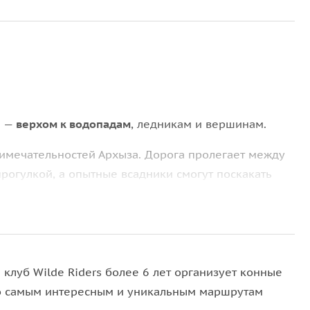
и —
верхом к водопадам
, ‌ледникам и вершинам.
имечательностей Архыза. Дорога пролегает между
прогулкой, а опытные всадники смогут поскакать
езды: брюки, обувь нескользящая, без каблука. С
клуб Wilde Riders более 6 лет организует конные
тельно на молнии.
о самым интересным и уникальным маршрутам