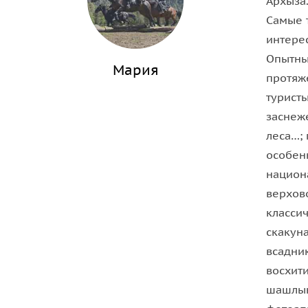
Архыза
Самые 
интере
Опытны
Мария
протяж
турист
заснеж
леса…;
особен
национ
верхово
класси
скакун
всадни
восхит
шашлык