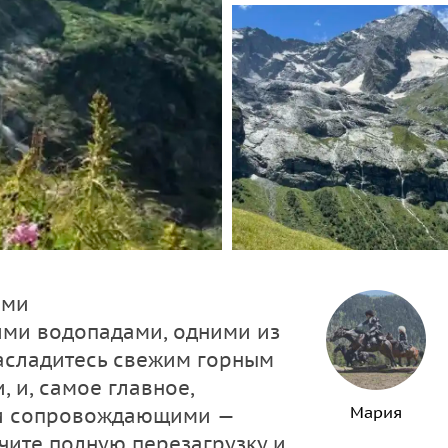
ыми
ми водопадами, одними из
асладитесь свежим горным
 и, самое главное,
Мария
ми сопровождающими —
ите полную перезагрузку и