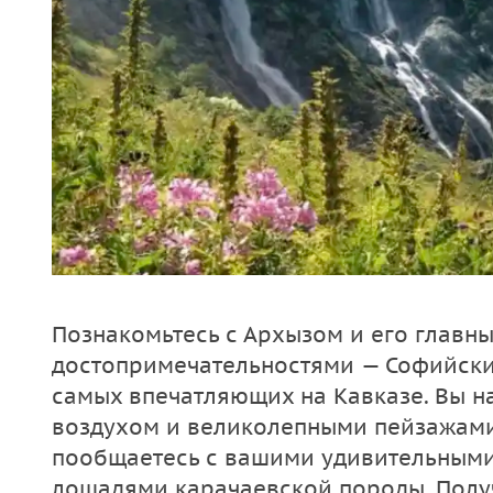
Познакомьтесь с Архызом и его главн
достопримечательностями — Софийски
самых впечатляющих на Кавказе. Вы н
воздухом и великолепными пейзажами,
пообщаетесь с вашими удивительны
лошадями карачаевской породы. Получ