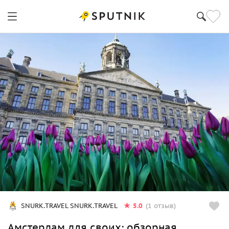
5.0
SNURK.TRAVEL SNURK.TRAVEL
(1 отзыв)
Амстердам для своих: обзорная