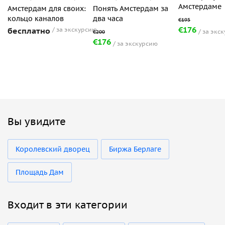
Амстердаме
Амстердам для своих:
Понять Амстердам за
кольцо каналов
два часа
€176
бесплатно
за экскурсию
за экс
€176
за экскурсию
Вы увидите
Королевский дворец
Биржа Берлаге
Площадь Дам
Входит в эти категории