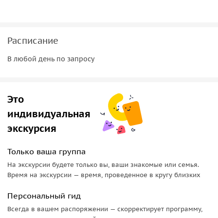
дадим вам множество полезной информации, которая
сделает ваше путешествие по Нидерландам особенным и
незабываемым.
Расписание
В любой день по запросу
Важно знать:
– Экскурсия проводится по запросу. Поэтому просьба
вносить предоплату после
письма гида о подтверждении
Это
запрашиваемой даты и времени.
индивидуальная
экскурсия
Только ваша группа
На экскурсии будете только вы, ваши знакомые или семья.
Время на экскурсии — время, проведенное в кругу близких
Персональный гид
Всегда в вашем распоряжении — скорректирует программу,