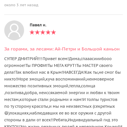
около 3 лет назад
Павел и.
За горами, за лесами: Ай-Петри и Большой каньон
СУПЕР ДМИТРИЙ!!! Привет всем!Дима,спааасииибооо
огромное!Ты ПРОФИ!Ты МЕГА КРУТ!Ты МАСТЕР своего
дела!Так влюбил нас в Крым!НАВСЕГДА!Как ты,не смог бы
никто!Море эмоций,куча воспоминаний,неимоверное
множество позитивных эмоций,тепла,солнца
,позитива,добра, неиссякаемой энергии и любви к твоим
местам,которые стали родными и нам!И толпы туристов
по ту сторону красоты,и мы на неизвестных (секретных
😄)локациях,наблюдавших ее во все оружия с другой
стороны в дали от всех!!Ребята,Индивидуальный гид это
КРУТО!!Это жизнь реальных людей в нереальном Крыму!И