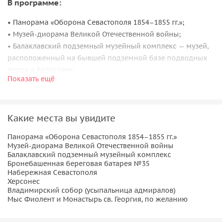
В программе:
• Панорама «Оборона Севастополя 1854–1855 гг.»;
• Музей-диорама Великой Отечественной войны;
• Балаклавский подземный музейный комплекс — музей,
расположенный на бывшей подземной базе подводных
лодок в Балаклаве;
Показать ещё
• Бронебашенная береговая батарея №35 — одно из
наиболее мощных фортификационных артиллерийских
сооружений береговой обороны Черноморского флота
Какие места вы увидите
СССР;
• Набережная Севастополя;
Панорама «Оборона Севастополя 1854–1855 гг.»
• Херсонес — древнегреческий город-государство,
Музей-диорама Великой Отечественной войны
основанный в V веке до н. э. на юго-западном побережье
Балаклавский подземный музейный комплекс
Бронебашенная береговая батарея №35
Крыма;
Набережная Севастополя
• Владимирский собор (усыпальница адмиралов) —
Херсонес
величественный православный храм и усыпальница
Владимирский собор (усыпальница адмиралов)
Мыс Фиолент и Монастырь св. Георгия, по желанию
тринадцати выдающихся российских флотоводцев;
• Мыс Фиолент и монастырь св. Георгия, по желанию.