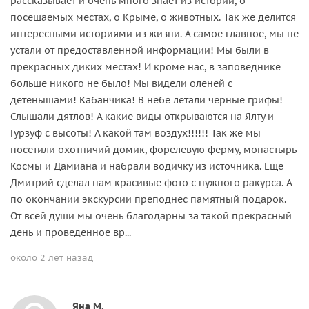
рассказывает и очень много знает из истории, о
посещаемых местах, о Крыме, о животных. Так же делится
интересными историями из жизни. А самое главное, мы не
устали от предоставленной информации! Мы были в
прекрасных диких местах! И кроме нас, в заповеднике
больше никого не было! Мы видели оленей с
детенышами! Кабанчика! В небе летали черные грифы!
Слышали дятлов! А какие виды открываются на Ялту и
Гурзуф с высоты! А какой там воздух!!!!!! Так же мы
посетили охотничий домик, форелевую ферму, монастырь
Космы и Дамиана и набрали водичку из источника. Еще
Дмитрий сделал нам красивые фото с нужного ракурса. А
по окончании экскурсии преподнес памятный подарок.
От всей души мы очень благодарны за такой прекрасный
день и проведенное вр...
около 2 лет назад
Яна М.