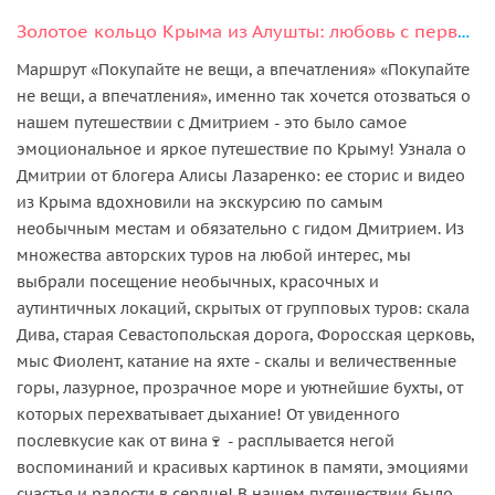
Золотое кольцо Крыма из Алушты: любовь с первого взгляда
Маршрут «Покупайте не вещи, а впечатления» «Покупайте
не вещи, а впечатления», именно так хочется отозваться о
нашем путешествии с Дмитрием - это было самое
эмоциональное и яркое путешествие по Крыму! Узнала о
Дмитрии от блогера Алисы Лазаренко: ее сторис и видео
из Крыма вдохновили на экскурсию по самым
необычным местам и обязательно с гидом Дмитрием. Из
множества авторских туров на любой интерес, мы
выбрали посещение необычных, красочных и
аутинтичных локаций, скрытых от групповых туров: скала
Дива, старая Севастопольская дорога, Форосская церковь,
мыс Фиолент, катание на яхте - скалы и величественные
горы, лазурное, прозрачное море и уютнейшие бухты, от
которых перехватывает дыхание! От увиденного
послевкусие как от вина🍷 - расплывается негой
воспоминаний и красивых картинок в памяти, эмоциями
счастья и радости в сердце! В нашем путешествии было