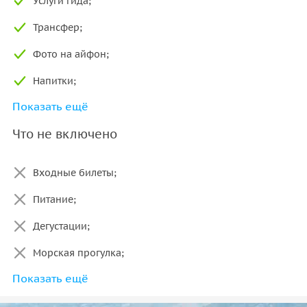
Услуги гида;
Трансфер;
Фото на айфон;
Напитки;
Показать ещё
Аптечка с солнцезащитным кремом от солнца;
Что не включено
Дождевики и кофты;
Пледы;
Входные билеты;
Маски для плавания;
Питание;
Автохолодильник;
Дегустации;
Сюрприз.
Морская прогулка;
Показать ещё
Сувениры.