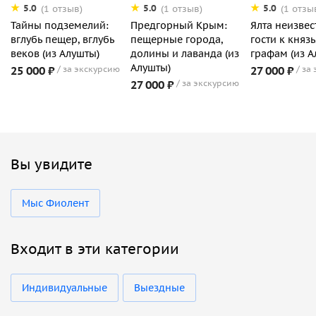
5.0
5.0
5.0
(1 отзыв)
(1 отзыв)
(1 отзы
Тайны подземелий:
Предгорный Крым:
Ялта неизвес
вглубь пещер, вглубь
пещерные города,
гости к княз
веков (из Алушты)
долины и лаванда (из
графам (из А
Алушты)
25 000 ₽
за экскурсию
27 000 ₽
за
27 000 ₽
за экскурсию
Вы увидите
Мыс Фиолент
Входит в эти категории
Индивидуальные
Выездные