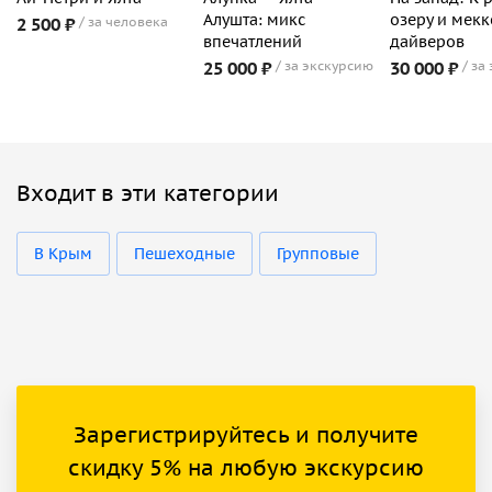
Алушта: микс
озеру и мекк
2 500 ₽
за человека
впечатлений
дайверов
25 000 ₽
за экскурсию
30 000 ₽
за
Входит в эти категории
В Крым
Пешеходные
Групповые
Зарегистрируйтесь и получите
скидку 5% на любую экскурсию