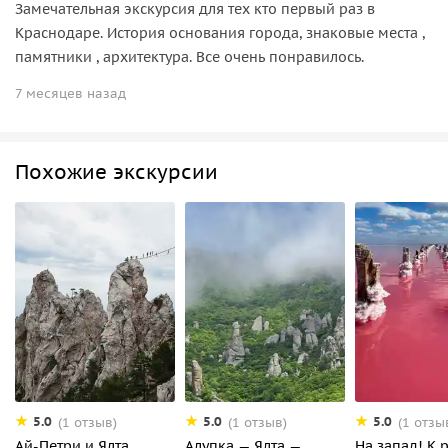
Замечательная экскурсия для тех кто первый раз в
Краснодаре. История основания города, знаковые места ,
памятники , архитектура. Все очень понравилось.
7 месяцев назад
Похожие экскурсии
5.0
5.0
5.0
(1 отзыв)
(1 отзыв)
(1 отзы
Ай-Петри и Ялта
Алупка — Ялта —
На запад! К 