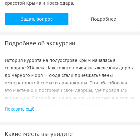
красотой Крыма и Краснодара.
Задать вопрос
Подробнее
Подробнее об экскурсии
История курорта на полуострове Крым началась в
середине XIX века. Как только появилась железная дорога
до Черного моря — сюда стали приезжать члены
императорской семьи и аристократы. Они облюбовали
это местечко и построили свои дворцы, где проводили
летние дни. Со мной вы прогуляетесь по самым красивым
дворцам Южного Крыма и поймете, почему берег
Показать ещё
Черного моря облюбовали важные особы.
Дворец у подножия Ай-Петри.
Первой нашей остановкой станет Воронцовский дворец в
Какие места вы увидите
Алупке. По дороге вы рассмотрите крымские пейзажи —