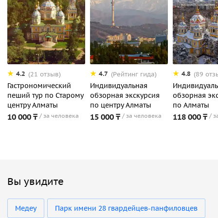
4.2
4.7
4.8
(21 отзыв)
(Рейтинг гида)
(89 отз
Гастрономический
Индивидуальная
Индивидуаль
пеший тур по Старому
обзорная экскурсия
обзорная эк
центру Алматы
по центру Алматы
по Алматы
10 000 ₸
за человека
15 000 ₸
за человека
118 000 ₸
з
Вы увидите
Медеу
Парк имени 28 гвардейцев-панфиловцев