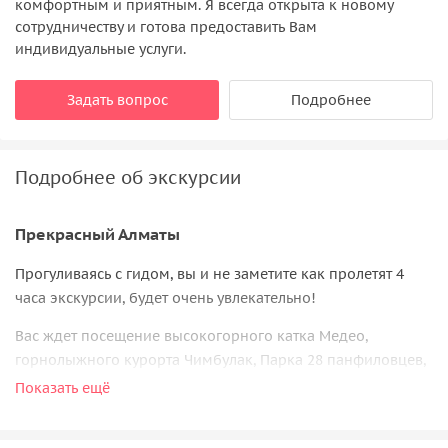
комфортным и приятным. Я всегда открыта к новому
сотрудничеству и готова предоставить Вам
индивидуальные услуги.
Задать вопрос
Подробнее
Подробнее об экскурсии
Прекрасный Алматы
Прогуливаясь с гидом, вы и не заметите как пролетят 4
часа экскурсии, будет очень увлекательно!
Вас ждет посещение высокогорного катка Медео,
горнолыжного курорта Чимбулак, Парка 28 панфиловцев,
названного в честь 28 героев, павших за свободу и
Показать ещё
независимость страны. Также вы увидите другие главные
достопримечательности города и сделаете красивые