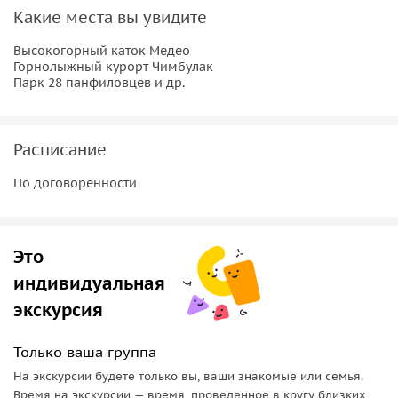
фотографии на память.
Какие места вы увидите
Важная информация:
Высокогорный каток Медео
Горнолыжный курорт Чимбулак
Пожалуйста, надевайте комфортную одежду по погоде и
Парк 28 панфиловцев и др.
удобную обувь.
Расписание
По договоренности
Это
индивидуальная
экскурсия
Только ваша группа
На экскурсии будете только вы, ваши знакомые или семья.
Время на экскурсии — время, проведенное в кругу близких