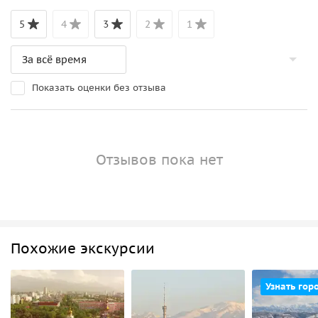
5
4
3
2
1
Показать оценки без отзыва
Отзывов пока нет
Похожие экскурсии
Узнать гор