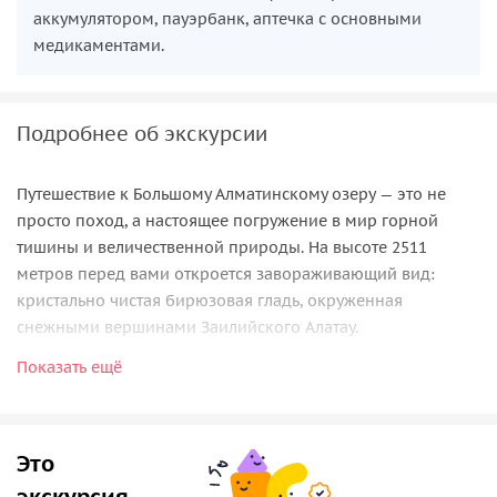
аккумулятором, пауэрбанк, аптечка с основными
медикаментами.
Подробнее об экскурсии
Путешествие к Большому Алматинскому озеру — это не
просто поход, а настоящее погружение в мир горной
тишины и величественной природы. На высоте 2511
метров перед вами откроется завораживающий вид:
кристально чистая бирюзовая гладь, окруженная
снежными вершинами Заилийского Алатау.
Показать ещё
Путь к озеру проходит через густые хвойные леса и
альпийские луга, где можно встретить сурков, горных
козлов и даже беркута, парящего в небе. Здесь каждый
поворот тропы — это новая открытка, а свежий воздух,
Это
наполненный ароматом хвои, заставляет забыть о
экскурсия