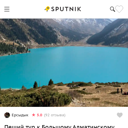
5.0
Ерсыдык
(92 отзыва)
Пеший тур к Большому Алматинскому