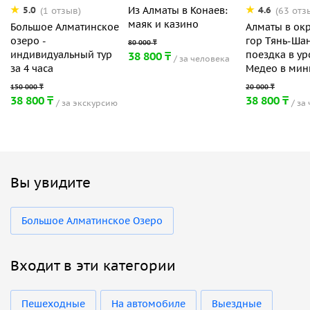
Из Алматы в Конаев:
5.0
4.6
(1 отзыв)
(63 отз
маяк и казино
Большое Алматинское
Алматы в ок
озеро -
гор Тянь-Шан
индивидуальный тур
поездка в у
38 800 ₸
за человека
за 4 часа
Медео в мин
38 800 ₸
38 800 ₸
за экскурсию
за
Вы увидите
Большое Алматинское Озеро
Входит в эти категории
Пешеходные
На автомобиле
Выездные