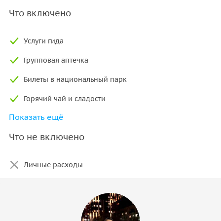
Что включено
Услуги гида
Групповая аптечка
Билеты в национальный парк
Горячий чай и сладости
Показать ещё
Трансфер до верхнего шлагбаума, откуда начнется
поход
Что не включено
Треккинговые палки
Личные расходы
Репилент от насекомых (клещей , пчел , ос , комаров)