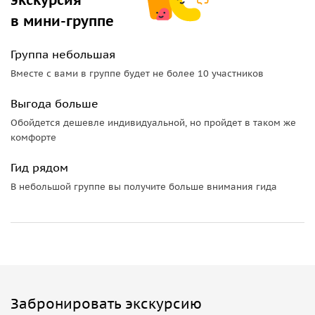
городской суете.
в мини-группе
Этот поход — возможность не просто увидеть одно из
самых красивых мест Казахстана, но и прочувствовать дух
Группа небольшая
гор, в которых время словно замирает, оставляя лишь вас
Вместе с вами в группе будет не более 10 участников
и природу.
Выгода больше
Это не просто прогулка, а настоящее погружение в мир
Обойдется дешевле индивидуальной, но пройдет в таком же
дикой природы. Горы, свежий воздух, живописные тропы
комфорте
и бирюзовая гладь озера, окружённая вершинами — всё
это делает маршрут незабываемым. Вас ждут
Гид рядом
потрясающие виды, истории, которые знают только
В небольшой группе вы получите больше внимания гида
местные, и атмосфера настоящего приключения.
Готовы открыть для себя одно из самых красивых мест
Заилийского Алатау? Тогда в путь!
Забронировать экскурсию